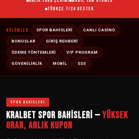
ANLIK PARA ÇEKIMI
MOBIL TAM UYUMLU
TÜRKÇE 7/24 DESTEK
BÖLÜMLER
SPOR BAHISLERI
CANLI CASINO
BONUSLAR
GIRIŞ REHBERI
ÖDEME YÖNTEMLERI
VIP PROGRAM
GÜVENILIRLIK
MOBIL
SSS
SPOR BAHISLERI
KRALBET SPOR BAHISLERI —
YÜKSEK
ORAN, ANLIK KUPON