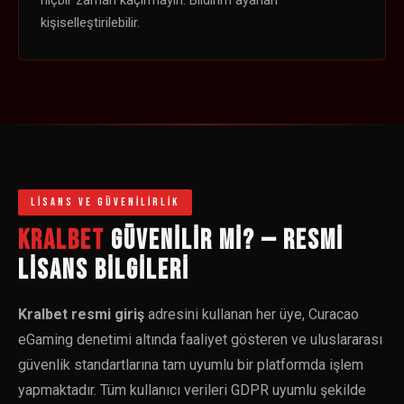
hiçbir zaman kaçırmayın. Bildirim ayarları
kişiselleştirilebilir.
LISANS VE GÜVENILIRLIK
KRALBET
GÜVENILIR MI? — RESMI
LISANS BILGILERI
Kralbet resmi giriş
adresini kullanan her üye, Curacao
eGaming denetimi altında faaliyet gösteren ve uluslararası
güvenlik standartlarına tam uyumlu bir platformda işlem
yapmaktadır. Tüm kullanıcı verileri GDPR uyumlu şekilde