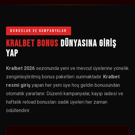
BONUSLAR VE KAMPANYALAR
KRALBET BONUS
DÜNYASINA GIRIŞ
YAP
Kralbet 2026
sezonunda yeni ve mevcut üyelerine yönelik
zenginleştirilmiş bonus paketleri sunmaktadır.
Kralbet
resmi giriş
yapan her yeni üye hoş geldin bonusundan
otomatik yararlanır. Düzenli kampanyalar, kayıp iadesi ve
haftalık reload bonusları sadık üyeleri her zaman
ödüllendirir.