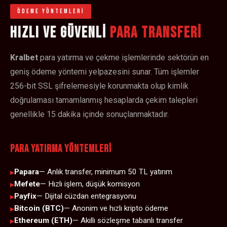
ÖDEME YÖNTEMLERI
HIZLI VE GÜVENLI
PARA TRANSFERI
Kralbet
para yatırma ve çekme işlemlerinde sektörün en
geniş ödeme yöntemi yelpazesini sunar. Tüm işlemler
256-bit SSL şifrelemesiyle korunmakta olup kimlik
doğrulaması tamamlanmış hesaplarda çekim talepleri
genellikle 15 dakika içinde sonuçlanmaktadır.
PARA YATIRMA YÖNTEMLERI
Papara
— Anlık transfer, minimum 50 TL yatırım
Mefete
— Hızlı işlem, düşük komisyon
Payfix
— Dijital cüzdan entegrasyonu
Bitcoin (BTC)
— Anonim ve hızlı kripto ödeme
Ethereum (ETH)
— Akıllı sözleşme tabanlı transfer