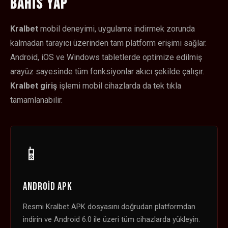
BAHIS YAP
Kralbet
mobil deneyimi, uygulama indirmek zorunda
kalmadan tarayıcı üzerinden tam platform erişimi sağlar.
Android, iOS ve Windows tabletlerde optimize edilmiş
arayüz sayesinde tüm fonksiyonlar akıcı şekilde çalışır.
Kralbet giriş
işlemi mobil cihazlarda da tek tıkla
tamamlanabilir.
📱
ANDROID APK
Resmi Kralbet APK dosyasını doğrudan platformdan
indirin ve Android 6.0 ile üzeri tüm cihazlarda yükleyin.