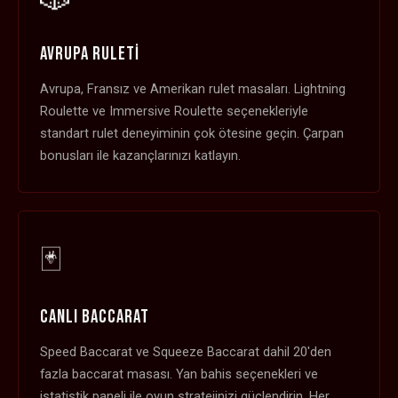
AVRUPA RULETI
Avrupa, Fransız ve Amerikan rulet masaları. Lightning
Roulette ve Immersive Roulette seçenekleriyle
standart rulet deneyiminin çok ötesine geçin. Çarpan
bonusları ile kazançlarınızı katlayın.
🃏
CANLI BACCARAT
Speed Baccarat ve Squeeze Baccarat dahil 20'den
fazla baccarat masası. Yan bahis seçenekleri ve
istatistik paneli ile oyun stratejinizi güçlendirin. Her