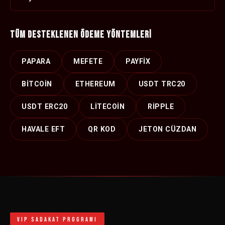
TÜM DESTEKLENEN ÖDEME YÖNTEMLERI
PAPARA
MEFETE
PAYFIX
BITCOIN
ETHEREUM
USDT TRC20
USDT ERC20
LITECOIN
RIPPLE
HAVALE EFT
QR KOD
JETON CÜZDAN
VIP SADAKAT PROGRAMI