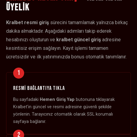
ÜYELIK
Kralbet resmi giriş
sürecini tamamlamak yalnızca birkaç
dakika almaktadır. Aşağıdaki adımları takip ederek
hesabınızı oluşturun ve
kralbet güncel giriş
adresine
kesintisiz erişim sağlayın. Kayıt işlemi tamamen
ücretsizdir ve ilk yatırımınızda bonus otomatik tanımlanır.
1
RESMI BAĞLANTIYA TIKLA
Bu sayfadaki
Hemen Giriş Yap
butonuna tıklayarak
Kralbet'in güncel ve resmi adresine güvenli şekilde
yönlenin. Tarayıcınız otomatik olarak SSL korumalı
sayfaya bağlanır.
2