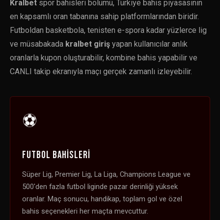
Kralbet
spor bahisleri bölümü, Türkiye bahis piyasasının
en kapsamlı oran tabanına sahip platformlarından biridir.
Futboldan basketbola, tenisten e-spora kadar yüzlerce lig
ve müsabakada
kralbet giriş
yapan kullanıcılar anlık
oranlarla kupon oluşturabilir, kombine bahis yapabilir ve
CANLI takip ekranıyla maçı gerçek zamanlı izleyebilir.
⚽
FUTBOL BAHISLERI
Süper Lig, Premier Lig, La Liga, Champions League ve
500'den fazla futbol liginde pazar derinliği yüksek
oranlar. Maç sonucu, handikap, toplam gol ve özel
bahis seçenekleri her maçta mevcuttur.