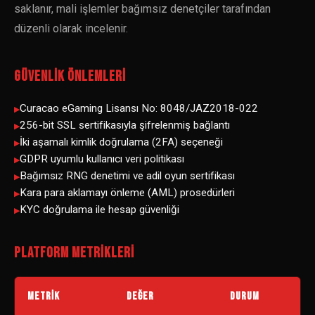
saklanır, mali işlemler bağımsız denetçiler tarafından
düzenli olarak incelenir.
GÜVENLIK ÖNLEMLERI
Curacao eGaming Lisansı No: 8048/JAZ2018-022
256-bit SSL sertifikasıyla şifrelenmiş bağlantı
İki aşamalı kimlik doğrulama (2FA) seçeneği
GDPR uyumlu kullanıcı veri politikası
Bağımsız RNG denetimi ve adil oyun sertifikası
Kara para aklamayı önleme (AML) prosedürleri
KYC doğrulama ile hesap güvenliği
PLATFORM METRIKLERI
METRIK
DEĞER
DURUM