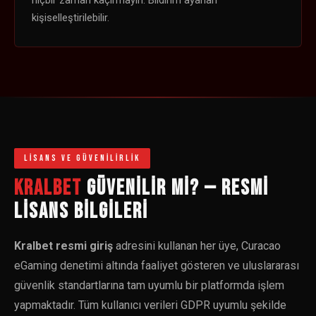
hiçbir zaman kaçırmayın. Bildirim ayarları
kişiselleştirilebilir.
LISANS VE GÜVENILIRLIK
KRALBET
GÜVENILIR MI? — RESMI
LISANS BILGILERI
Kralbet resmi giriş
adresini kullanan her üye, Curacao
eGaming denetimi altında faaliyet gösteren ve uluslararası
güvenlik standartlarına tam uyumlu bir platformda işlem
yapmaktadır. Tüm kullanıcı verileri GDPR uyumlu şekilde