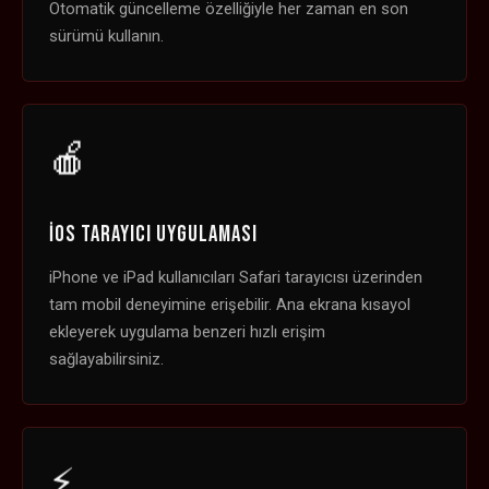
Otomatik güncelleme özelliğiyle her zaman en son
sürümü kullanın.
🍎
IOS TARAYICI UYGULAMASI
iPhone ve iPad kullanıcıları Safari tarayıcısı üzerinden
tam mobil deneyimine erişebilir. Ana ekrana kısayol
ekleyerek uygulama benzeri hızlı erişim
sağlayabilirsiniz.