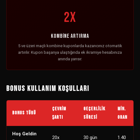
2X
KOMBINE ARTIRMA
5 ve üzeri maçlı kombine kuponlarda kazancınız otomatik
artırılır. Kupon başarıya ulaştığında ek ikramiye hesabınıza
anında yansır.
BONUS KULLANIM KOŞULLARI
ÇEVRIM
GEÇERLILIK
MIN.
BONUS TÜRÜ
ŞARTI
SÜRESI
ORAN
Hoş Geldin
20x
30 gün
1.40