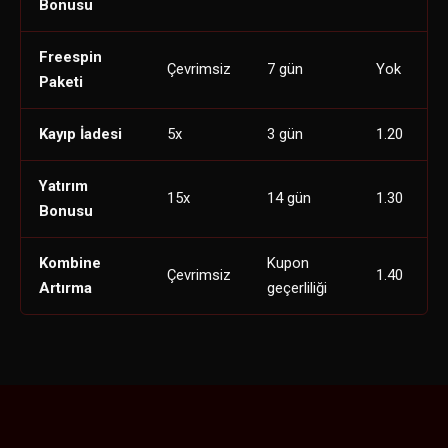
Bonusu
Freespin
Çevrimsiz
7 gün
Yok
Paketi
Kayıp İadesi
5x
3 gün
1.20
Yatırım
15x
14 gün
1.30
Bonusu
Kombine
Kupon
Çevrimsiz
1.40
Artırma
geçerliliği