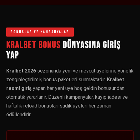
BONUSLAR VE KAMPANYALAR
KRALBET BONUS
DÜNYASINA GIRIŞ
YAP
Kralbet 2026
sezonunda yeni ve mevcut üyelerine yönelik
zenginleştirilmiş bonus paketleri sunmaktadır.
Kralbet
resmi giriş
yapan her yeni üye hoş geldin bonusundan
otomatik yararlanır. Düzenli kampanyalar, kayıp iadesi ve
haftalık reload bonusları sadık üyeleri her zaman
ödüllendirir.