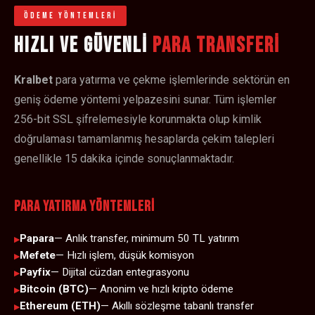
ÖDEME YÖNTEMLERI
HIZLI VE GÜVENLI
PARA TRANSFERI
Kralbet
para yatırma ve çekme işlemlerinde sektörün en
geniş ödeme yöntemi yelpazesini sunar. Tüm işlemler
256-bit SSL şifrelemesiyle korunmakta olup kimlik
doğrulaması tamamlanmış hesaplarda çekim talepleri
genellikle 15 dakika içinde sonuçlanmaktadır.
PARA YATIRMA YÖNTEMLERI
Papara
— Anlık transfer, minimum 50 TL yatırım
Mefete
— Hızlı işlem, düşük komisyon
Payfix
— Dijital cüzdan entegrasyonu
Bitcoin (BTC)
— Anonim ve hızlı kripto ödeme
Ethereum (ETH)
— Akıllı sözleşme tabanlı transfer