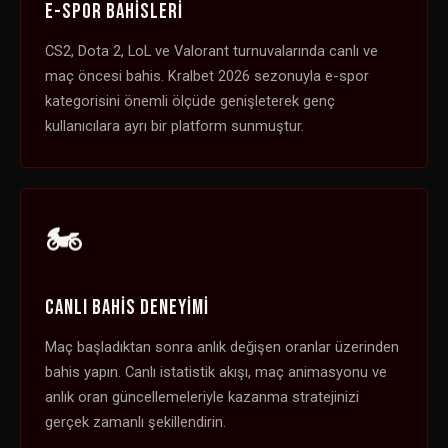
E-SPOR BAHISLERI
CS2, Dota 2, LoL ve Valorant turnuvalarında canlı ve
maç öncesi bahis. Kralbet 2026 sezonuyla e-spor
kategorisini önemli ölçüde genişleterek genç
kullanıcılara ayrı bir platform sunmuştur.
🏍
CANLI BAHIS DENEYIMI
Maç başladıktan sonra anlık değişen oranlar üzerinden
bahis yapın. Canlı istatistik akışı, maç animasyonu ve
anlık oran güncellemeleriyle kazanma stratejinizi
gerçek zamanlı şekillendirin.