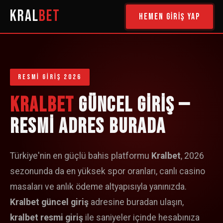
KRAL
BET
HEMEN GIRIŞ YAP
RESMI GIRIŞ 2026
KRALBET
GÜNCEL GIRIŞ —
RESMI ADRES BURADA
Türkiye'nin en güçlü bahis platformu
Kralbet
, 2026
sezonunda da en yüksek spor oranları, canlı casino
masaları ve anlık ödeme altyapısıyla yanınızda.
Kralbet güncel giriş
adresine buradan ulaşın,
kralbet resmi giriş
ile saniyeler içinde hesabınıza