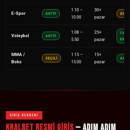
1.10 –
30+
E-Spor
AKTIF
GENI
10.00
pazar
1.08 –
25+
TAM
Voleybol
AKTIF
5.50
pazar
DEST
MMA /
1.15 –
15+
SEÇILI
AKTI
Boks
15.00
pazar
GIRIŞ REHBERI
KRALBET RESMI GIRIŞ
— ADIM ADIM