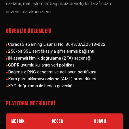
saklanır, mali işlemler bağımsız denetçiler tarafından
düzenli olarak incelenir.
GÜVENLIK ÖNLEMLERI
Curacao eGaming Lisansı No: 8048/JAZ2018-022
256-bit SSL sertifikasıyla şifrelenmiş bağlantı
İki aşamalı kimlik doğrulama (2FA) seçeneği
GDPR uyumlu kullanıcı veri politikası
Bağımsız RNG denetimi ve adil oyun sertifikası
Kara para aklamayı önleme (AML) prosedürleri
KYC doğrulama ile hesap güvenliği
PLATFORM METRIKLERI
METRIK
DEĞER
DURUM