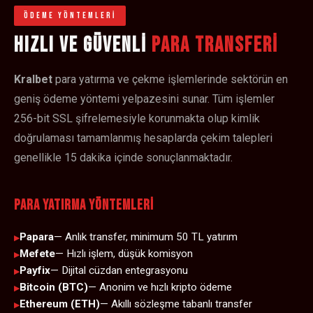
ÖDEME YÖNTEMLERI
HIZLI VE GÜVENLI
PARA TRANSFERI
Kralbet
para yatırma ve çekme işlemlerinde sektörün en
geniş ödeme yöntemi yelpazesini sunar. Tüm işlemler
256-bit SSL şifrelemesiyle korunmakta olup kimlik
doğrulaması tamamlanmış hesaplarda çekim talepleri
genellikle 15 dakika içinde sonuçlanmaktadır.
PARA YATIRMA YÖNTEMLERI
Papara
— Anlık transfer, minimum 50 TL yatırım
Mefete
— Hızlı işlem, düşük komisyon
Payfix
— Dijital cüzdan entegrasyonu
Bitcoin (BTC)
— Anonim ve hızlı kripto ödeme
Ethereum (ETH)
— Akıllı sözleşme tabanlı transfer