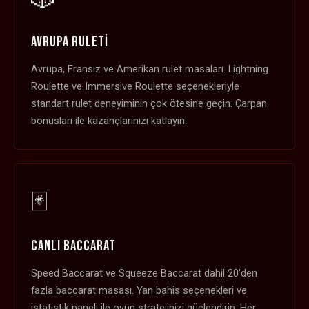
AVRUPA RULETI
Avrupa, Fransız ve Amerikan rulet masaları. Lightning
Roulette ve Immersive Roulette seçenekleriyle
standart rulet deneyiminin çok ötesine geçin. Çarpan
bonusları ile kazançlarınızı katlayın.
🃏
CANLI BACCARAT
Speed Baccarat ve Squeeze Baccarat dahil 20'den
fazla baccarat masası. Yan bahis seçenekleri ve
istatistik paneli ile oyun stratejinizi güçlendirin. Her