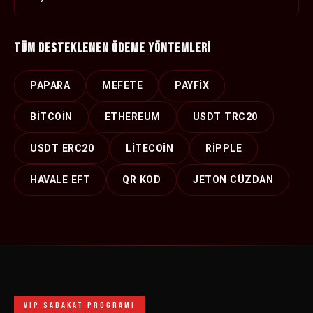
TÜM DESTEKLENEN ÖDEME YÖNTEMLERI
PAPARA
MEFETE
PAYFIX
BITCOIN
ETHEREUM
USDT TRC20
USDT ERC20
LITECOIN
RIPPLE
HAVALE EFT
QR KOD
JETON CÜZDAN
VIP SADAKAT PROGRAMI