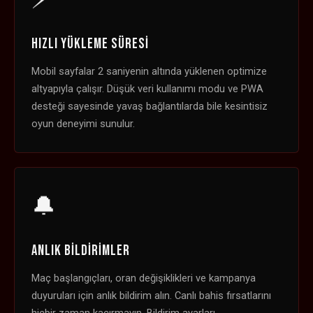
HIZLI YÜKLEME SÜRESI
Mobil sayfalar 2 saniyenin altında yüklenen optimize
altyapıyla çalışır. Düşük veri kullanımı modu ve PWA
desteği sayesinde yavaş bağlantılarda bile kesintisiz
oyun deneyimi sunulur.
🔔
ANLIK BILDIRIMLER
Maç başlangıçları, oran değişiklikleri ve kampanya
duyuruları için anlık bildirim alın. Canlı bahis fırsatlarını