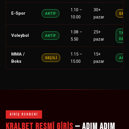
1.10 –
30+
E-Spor
AKTIF
GENI
10.00
pazar
1.08 –
25+
TAM
Voleybol
AKTIF
5.50
pazar
DEST
MMA /
1.15 –
15+
SEÇILI
AKTI
Boks
15.00
pazar
GIRIŞ REHBERI
KRALBET RESMI GIRIŞ
— ADIM ADIM