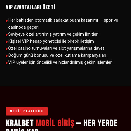
VIP AVANTAJLARI ÖZETI
Her bahisden otomatik sadakat puanı kazanımı — spor ve
casinoda geçerli
Seviyeye özel artırılmış yatırım ve çekim limitleri
Kişisel VIP hesap yöneticisi ile birebir iletişim
Özel casino turnuvaları ve slot yarışmalarına davet
Doğum günü bonusu ve özel kutlama kampanyaları
VIP üyeler için öncelikli ve hızlandırılmış çekim işlemleri
MOBIL PLATFORM
KRALBET
MOBIL GIRIŞ
— HER YERDE