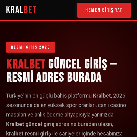
KRAL
BET
HEMEN GIRIŞ YAP
RESMI GIRIŞ 2026
KRALBET
GÜNCEL GIRIŞ —
RESMI ADRES BURADA
Türkiye'nin en güçlü bahis platformu
Kralbet
, 2026
sezonunda da en yüksek spor oranları, canlı casino
masaları ve anlık ödeme altyapısıyla yanınızda.
Kralbet güncel giriş
adresine buradan ulaşın,
kralbet resmi giriş
ile saniyeler içinde hesabınıza