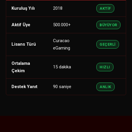
Kuruluş Yılı
2018
AKTIF
Aktif Üye
500.000+
BÜYÜYOR
Curacao
Lisans Türü
GEÇERLI
eGaming
Ortalama
15 dakika
HIZLI
Çekim
Destek Yanıt
90 saniye
ANLIK