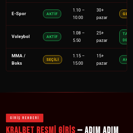
1.10 –
30+
E-Spor
AKTIF
GENI
10.00
pazar
1.08 –
25+
TAM
Voleybol
AKTIF
5.50
pazar
DEST
MMA /
1.15 –
15+
SEÇILI
AKTI
Boks
15.00
pazar
GIRIŞ REHBERI
KRALBET RESMI GIRIŞ
— ADIM ADIM