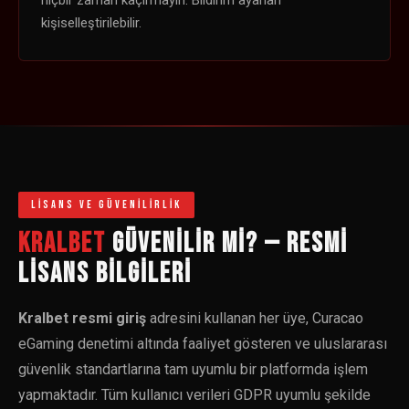
hiçbir zaman kaçırmayın. Bildirim ayarları
kişiselleştirilebilir.
LISANS VE GÜVENILIRLIK
KRALBET
GÜVENILIR MI? — RESMI
LISANS BILGILERI
Kralbet resmi giriş
adresini kullanan her üye, Curacao
eGaming denetimi altında faaliyet gösteren ve uluslararası
güvenlik standartlarına tam uyumlu bir platformda işlem
yapmaktadır. Tüm kullanıcı verileri GDPR uyumlu şekilde