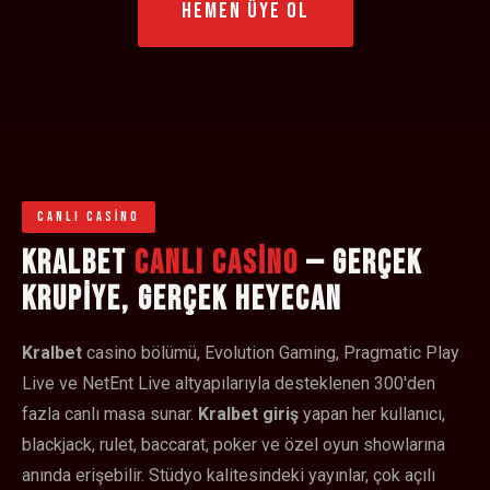
HEMEN ÜYE OL
CANLI CASINO
KRALBET
CANLI CASINO
— GERÇEK
KRUPIYE, GERÇEK HEYECAN
Kralbet
casino bölümü, Evolution Gaming, Pragmatic Play
Live ve NetEnt Live altyapılarıyla desteklenen 300'den
fazla canlı masa sunar.
Kralbet giriş
yapan her kullanıcı,
blackjack, rulet, baccarat, poker ve özel oyun showlarına
anında erişebilir. Stüdyo kalitesindeki yayınlar, çok açılı