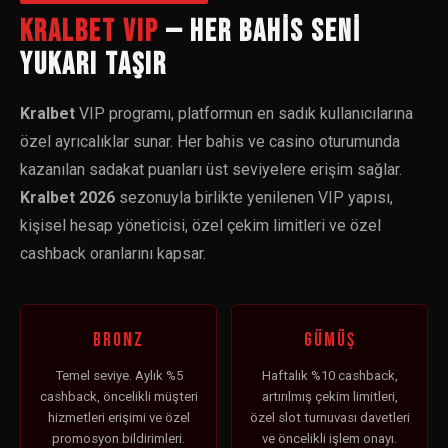
KRALBET VIP
— HER BAHIS SENI
YUKARI TAŞIR
Kralbet
VIP programı, platformun en sadık kullanıcılarına
özel ayrıcalıklar sunar. Her bahis ve casino oturumunda
kazanılan sadakat puanları üst seviyelere erişim sağlar.
Kralbet 2026
sezonuyla birlikte yenilenen VIP yapısı,
kişisel hesap yöneticisi, özel çekim limitleri ve özel
cashback oranlarını kapsar.
BRONZ
GÜMÜŞ
Temel seviye. Aylık %5
Haftalık %10 cashback,
cashback, öncelikli müşteri
artırılmış çekim limitleri,
hizmetleri erişimi ve özel
özel slot turnuvası davetleri
promosyon bildirimleri.
ve öncelikli işlem onayı.