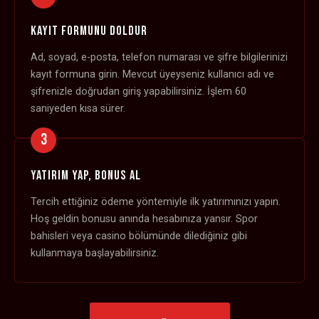
KAYIT FORMUNU DOLDUR
Ad, soyad, e-posta, telefon numarası ve şifre bilgilerinizi
kayıt formuna girin. Mevcut üyeyseniz kullanıcı adı ve
şifrenizle doğrudan giriş yapabilirsiniz. İşlem 60
saniyeden kısa sürer.
3
YATIRIM YAP, BONUS AL
Tercih ettiğiniz ödeme yöntemiyle ilk yatırımınızı yapın.
Hoş geldin bonusu anında hesabınıza yansır. Spor
bahisleri veya casino bölümünde dilediğiniz gibi
kullanmaya başlayabilirsiniz.