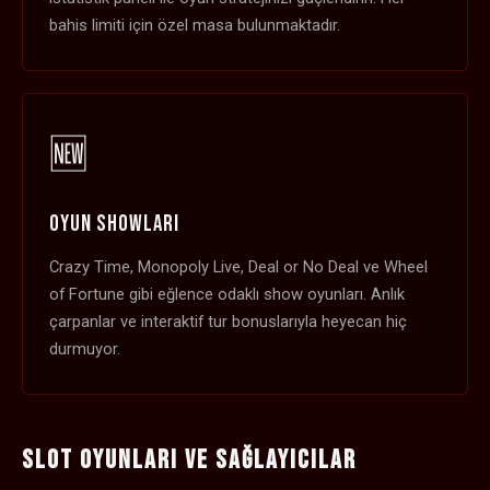
bahis limiti için özel masa bulunmaktadır.
🆕
OYUN SHOWLARI
Crazy Time, Monopoly Live, Deal or No Deal ve Wheel
of Fortune gibi eğlence odaklı show oyunları. Anlık
çarpanlar ve interaktif tur bonuslarıyla heyecan hiç
durmuyor.
SLOT OYUNLARI VE SAĞLAYICILAR