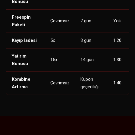
Bonusu
Freespin
Çevrimsiz
7 gün
Yok
Paketi
Kayıp İadesi
5x
3 gün
1.20
Yatırım
15x
14 gün
1.30
Bonusu
Kombine
Kupon
Çevrimsiz
1.40
Artırma
geçerliliği