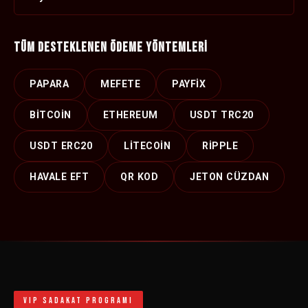
TÜM DESTEKLENEN ÖDEME YÖNTEMLERI
PAPARA
MEFETE
PAYFIX
BITCOIN
ETHEREUM
USDT TRC20
USDT ERC20
LITECOIN
RIPPLE
HAVALE EFT
QR KOD
JETON CÜZDAN
VIP SADAKAT PROGRAMI