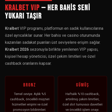
KRALBET VIP
— HER BAHIS SENI
YUKARI TAŞIR
Kralbet
VIP programı, platformun en sadık kullanıcılarına
özel ayrıcalıklar sunar. Her bahis ve casino oturumunda
kazanılan sadakat puanları üst seviyelere erişim sağlar.
Kralbet 2026
sezonuyla birlikte yenilenen VIP yapısı,
kişisel hesap yöneticisi, özel çekim limitleri ve özel
cashback oranlarını kapsar.
BRONZ
GÜMÜŞ
Temel seviye. Aylık %5
Haftalık %10 cashback,
cashback, öncelikli müşteri
artırılmış çekim limitleri,
hizmetleri erişimi ve özel
özel slot turnuvası davetleri
promosyon bildirimleri.
ve öncelikli işlem onayı.