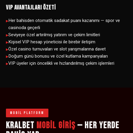
VIP AVANTAJLARI ÖZETI
Her bahisden otomatik sadakat puanı kazanımı — spor ve
casinoda geçerli
Seviyeye özel artırılmış yatırım ve çekim limitleri
Kişisel VIP hesap yöneticisi ile birebir iletişim
Özel casino turnuvaları ve slot yarışmalarına davet
Doğum günü bonusu ve özel kutlama kampanyaları
VIP üyeler için öncelikli ve hızlandırılmış çekim işlemleri
MOBIL PLATFORM
KRALBET
MOBIL GIRIŞ
— HER YERDE