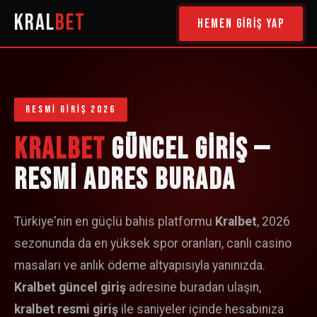
KRAL
BET
HEMEN GIRIŞ YAP
RESMI GIRIŞ 2026
KRALBET
GÜNCEL GIRIŞ —
RESMI ADRES BURADA
Türkiye'nin en güçlü bahis platformu
Kralbet
, 2026
sezonunda da en yüksek spor oranları, canlı casino
masaları ve anlık ödeme altyapısıyla yanınızda.
Kralbet güncel giriş
adresine buradan ulaşın,
kralbet resmi giriş
ile saniyeler içinde hesabınıza