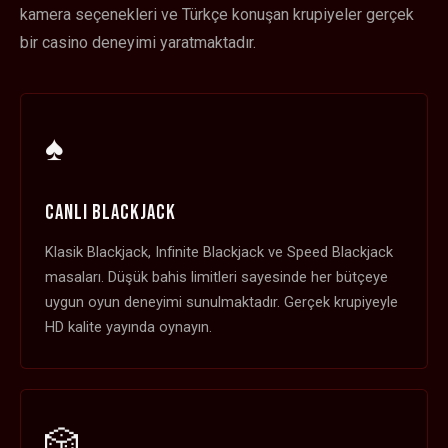
kamera seçenekleri ve Türkçe konuşan krupiyeler gerçek
bir casino deneyimi yaratmaktadır.
♠
CANLI BLACKJACK
Klasik Blackjack, Infinite Blackjack ve Speed Blackjack
masaları. Düşük bahis limitleri sayesinde her bütçeye
uygun oyun deneyimi sunulmaktadır. Gerçek krupiyeyle
HD kalite yayında oynayın.
🎲