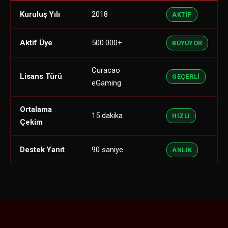
Kuruluş Yılı
2018
AKTIF
Aktif Üye
500.000+
BÜYÜYOR
Curacao
Lisans Türü
GEÇERLI
eGaming
Ortalama
15 dakika
HIZLI
Çekim
Destek Yanıt
90 saniye
ANLIK