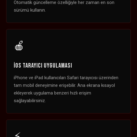
Otomatik güncelleme özelliğiyle her zaman en son
sürümü kullanın.
🍎
IOS TARAYICI UYGULAMASI
iPhone ve iPad kullanıcıları Safari tarayıcısı üzerinden
tam mobil deneyimine erişebilir. Ana ekrana kısayol
ekleyerek uygulama benzeri hızlı erişim
sağlayabilirsiniz.
⚡