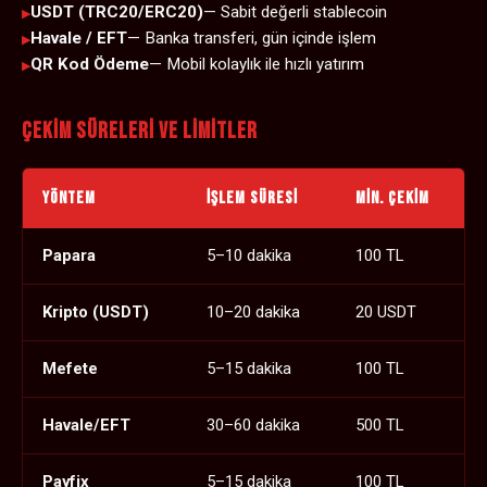
USDT (TRC20/ERC20)
— Sabit değerli stablecoin
Havale / EFT
— Banka transferi, gün içinde işlem
QR Kod Ödeme
— Mobil kolaylık ile hızlı yatırım
ÇEKIM SÜRELERI VE LIMITLER
YÖNTEM
İŞLEM SÜRESI
MIN. ÇEKIM
Papara
5–10 dakika
100 TL
Kripto (USDT)
10–20 dakika
20 USDT
Mefete
5–15 dakika
100 TL
Havale/EFT
30–60 dakika
500 TL
Payfix
5–15 dakika
100 TL