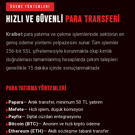
ÖDEME YÖNTEMLERI
HIZLI VE GÜVENLI
PARA TRANSFERI
Kralbet
para yatırma ve çekme işlemlerinde sektörün en
geniş ödeme yöntemi yelpazesini sunar. Tüm işlemler
256-bit SSL şifrelemesiyle korunmakta olup kimlik
doğrulaması tamamlanmış hesaplarda çekim talepleri
genellikle 15 dakika içinde sonuçlanmaktadır.
PARA YATIRMA YÖNTEMLERI
Papara
— Anlık transfer, minimum 50 TL yatırım
Mefete
— Hızlı işlem, düşük komisyon
Payfix
— Dijital cüzdan entegrasyonu
Bitcoin (BTC)
— Anonim ve hızlı kripto ödeme
Ethereum (ETH)
— Akıllı sözleşme tabanlı transfer