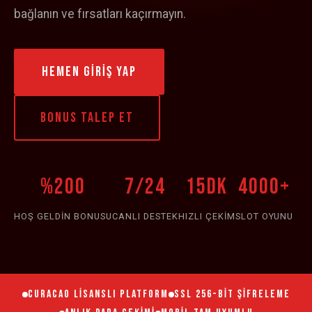
bağlanın ve fırsatları kaçırmayın.
HEMEN GIRIŞ YAP
BONUS TALEP ET
%200
7/24
15dk
4000+
HOŞ GELDIN BONUSU
CANLI DESTEK
HIZLI ÇEKIM
SLOT OYUNU
CURACAO LISANSLI PLATFORM
SSL 256-BIT ŞIFRELEME