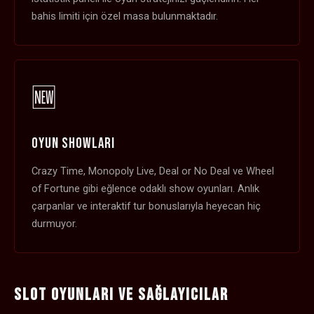
bahis limiti için özel masa bulunmaktadır.
🆕
OYUN SHOWLARI
Crazy Time, Monopoly Live, Deal or No Deal ve Wheel
of Fortune gibi eğlence odaklı show oyunları. Anlık
çarpanlar ve interaktif tur bonuslarıyla heyecan hiç
durmuyor.
SLOT OYUNLARI VE SAĞLAYICILAR