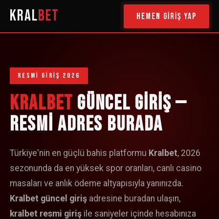
KRAL
BET
HEMEN GIRIŞ YAP
RESMI GIRIŞ 2026
KRALBET
GÜNCEL GIRIŞ —
RESMI ADRES BURADA
Türkiye'nin en güçlü bahis platformu
Kralbet
, 2026
sezonunda da en yüksek spor oranları, canlı casino
masaları ve anlık ödeme altyapısıyla yanınızda.
Kralbet güncel giriş
adresine buradan ulaşın,
kralbet resmi giriş
ile saniyeler içinde hesabınıza