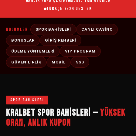
ANLIK PARA ÇEKIMI
MOBIL TAM UYUMLU
TÜRKÇE 7/24 DESTEK
BÖLÜMLER
SPOR BAHISLERI
CANLI CASINO
BONUSLAR
GIRIŞ REHBERI
ÖDEME YÖNTEMLERI
VIP PROGRAM
GÜVENILIRLIK
MOBIL
SSS
SPOR BAHISLERI
KRALBET SPOR BAHISLERI —
YÜKSEK
ORAN, ANLIK KUPON