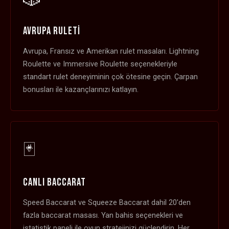
AVRUPA RULETI
Avrupa, Fransız ve Amerikan rulet masaları. Lightning
Roulette ve Immersive Roulette seçenekleriyle
standart rulet deneyiminin çok ötesine geçin. Çarpan
bonusları ile kazançlarınızı katlayın.
🃏
CANLI BACCARAT
Speed Baccarat ve Squeeze Baccarat dahil 20'den
fazla baccarat masası. Yan bahis seçenekleri ve
istatistik paneli ile oyun stratejinizi güçlendirin. Her