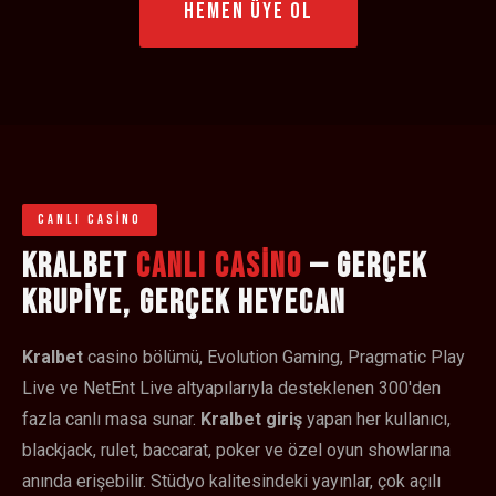
HEMEN ÜYE OL
CANLI CASINO
KRALBET
CANLI CASINO
— GERÇEK
KRUPIYE, GERÇEK HEYECAN
Kralbet
casino bölümü, Evolution Gaming, Pragmatic Play
Live ve NetEnt Live altyapılarıyla desteklenen 300'den
fazla canlı masa sunar.
Kralbet giriş
yapan her kullanıcı,
blackjack, rulet, baccarat, poker ve özel oyun showlarına
anında erişebilir. Stüdyo kalitesindeki yayınlar, çok açılı