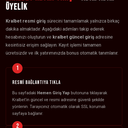
ÜYELIK
Kralbet resmi giriş
sürecini tamamlamak yalnızca birkaç
dakika almaktadır. Aşağıdaki adımları takip ederek
hesabınızı oluşturun ve
kralbet güncel giriş
adresine
kesintisiz erişim sağlayın. Kayıt işlemi tamamen
ücretsizdir ve ilk yatırımınızda bonus otomatik tanımlanır.
1
RESMI BAĞLANTIYA TIKLA
Bu sayfadaki
Hemen Giriş Yap
butonuna tıklayarak
Kralbet'in güncel ve resmi adresine güvenli şekilde
yönlenin. Tarayıcınız otomatik olarak SSL korumalı
sayfaya bağlanır.
2