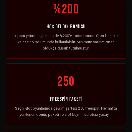
%200
HOŞ GELDIN BONUSU
İlk para yatırma işleminizde %200'e kadar bonus. Spor bahisleri
ve casino bölümünde kullanılabilir. Minimum yatırım tutarı
oldukça düşük tutulmuştur.
250
FREESPIN PAKETI
Seçili slot oyunlarında çevrim şartsız 250 freespin. Her hafta
yenilenen dönüş paketi ile slot keyfini ücretsiz yaşayın.