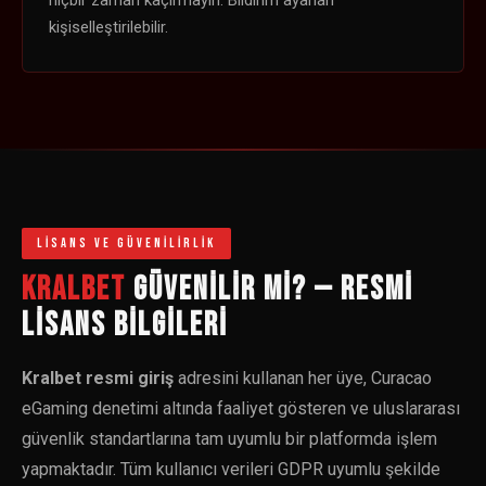
hiçbir zaman kaçırmayın. Bildirim ayarları
kişiselleştirilebilir.
LISANS VE GÜVENILIRLIK
KRALBET
GÜVENILIR MI? — RESMI
LISANS BILGILERI
Kralbet resmi giriş
adresini kullanan her üye, Curacao
eGaming denetimi altında faaliyet gösteren ve uluslararası
güvenlik standartlarına tam uyumlu bir platformda işlem
yapmaktadır. Tüm kullanıcı verileri GDPR uyumlu şekilde