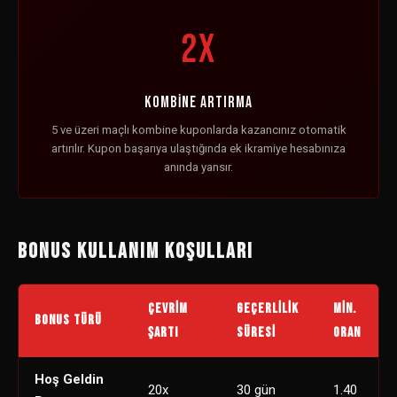
2X
KOMBINE ARTIRMA
5 ve üzeri maçlı kombine kuponlarda kazancınız otomatik
artırılır. Kupon başarıya ulaştığında ek ikramiye hesabınıza
anında yansır.
BONUS KULLANIM KOŞULLARI
ÇEVRIM
GEÇERLILIK
MIN.
BONUS TÜRÜ
ŞARTI
SÜRESI
ORAN
Hoş Geldin
20x
30 gün
1.40