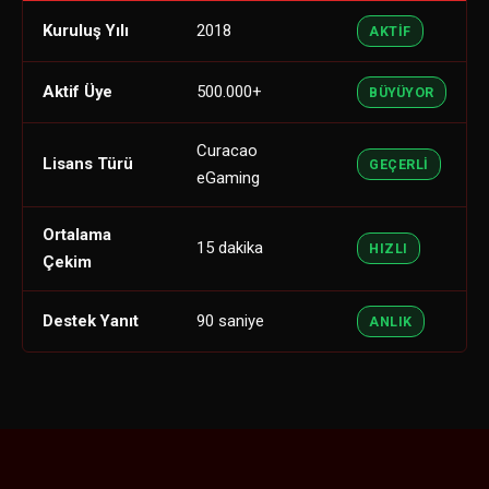
Kuruluş Yılı
2018
AKTIF
Aktif Üye
500.000+
BÜYÜYOR
Curacao
Lisans Türü
GEÇERLI
eGaming
Ortalama
15 dakika
HIZLI
Çekim
Destek Yanıt
90 saniye
ANLIK