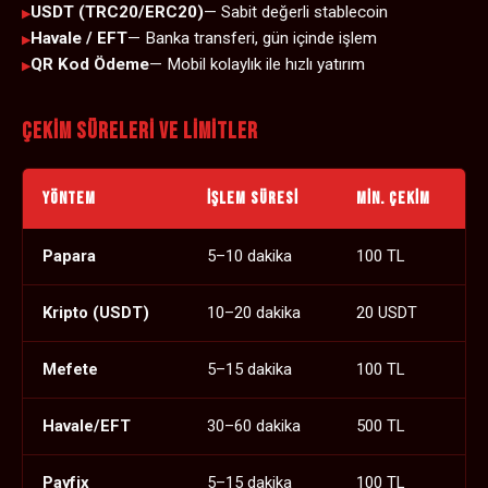
USDT (TRC20/ERC20)
— Sabit değerli stablecoin
Havale / EFT
— Banka transferi, gün içinde işlem
QR Kod Ödeme
— Mobil kolaylık ile hızlı yatırım
ÇEKIM SÜRELERI VE LIMITLER
YÖNTEM
İŞLEM SÜRESI
MIN. ÇEKIM
Papara
5–10 dakika
100 TL
Kripto (USDT)
10–20 dakika
20 USDT
Mefete
5–15 dakika
100 TL
Havale/EFT
30–60 dakika
500 TL
Payfix
5–15 dakika
100 TL