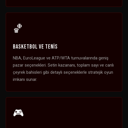
🏀
BASKETBOL VE TENIS
NBA, EuroLeague ve ATP/WTA turnuvalarında geniş
pazar seçenekleri. Setin kazananı, toplam sayı ve canlı
çeyrek bahisleri gibi detaylı seçeneklerle stratejik oyun
imkanı sunar.
🎮