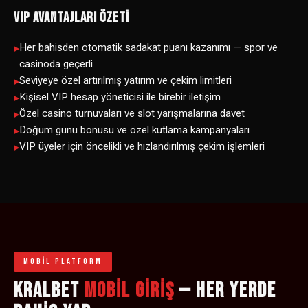
VIP AVANTAJLARI ÖZETI
Her bahisden otomatik sadakat puanı kazanımı — spor ve
casinoda geçerli
Seviyeye özel artırılmış yatırım ve çekim limitleri
Kişisel VIP hesap yöneticisi ile birebir iletişim
Özel casino turnuvaları ve slot yarışmalarına davet
Doğum günü bonusu ve özel kutlama kampanyaları
VIP üyeler için öncelikli ve hızlandırılmış çekim işlemleri
MOBIL PLATFORM
KRALBET
MOBIL GIRIŞ
— HER YERDE