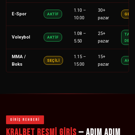
1.10 –
30+
E-Spor
AKTIF
GENI
10.00
pazar
1.08 –
25+
TAM
Voleybol
AKTIF
5.50
pazar
DEST
MMA /
1.15 –
15+
SEÇILI
AKTI
Boks
15.00
pazar
GIRIŞ REHBERI
KRALBET RESMI GIRIŞ
— ADIM ADIM