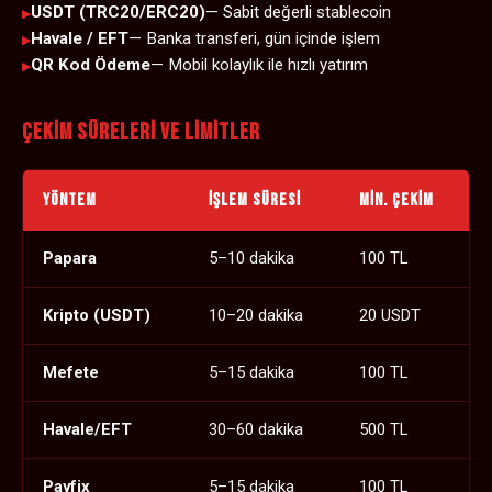
USDT (TRC20/ERC20)
— Sabit değerli stablecoin
Havale / EFT
— Banka transferi, gün içinde işlem
QR Kod Ödeme
— Mobil kolaylık ile hızlı yatırım
ÇEKIM SÜRELERI VE LIMITLER
YÖNTEM
İŞLEM SÜRESI
MIN. ÇEKIM
Papara
5–10 dakika
100 TL
Kripto (USDT)
10–20 dakika
20 USDT
Mefete
5–15 dakika
100 TL
Havale/EFT
30–60 dakika
500 TL
Payfix
5–15 dakika
100 TL