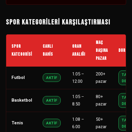
SPOR KATEGORILERI KARŞILAŞTIRMASI
MAÇ
SPOR
CANLI
ORAN
BAŞINA
DURUM
KATEGORISI
BAHIS
ARALIĞI
PAZAR
1.05 –
200+
TAM
Futbol
AKTIF
12.00
pazar
DEST
1.05 –
80+
TAM
Basketbol
AKTIF
8.50
pazar
DEST
1.08 –
50+
TAM
Tenis
AKTIF
6.00
pazar
DEST