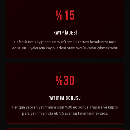
%15
KAYIP İADESI
Haftalık net kayıplarınızın %15'i her Pazartesi hesabınıza iade
edilir. VIP üyeler için kayıp iadesi oranı %25'e kadar çıkmaktadır.
%30
YATIRIM BONUSU
Her gün yapılan yatırımlara özel %30 ek bonus. Papara ve kripto
para yatırımlarında ek %5 avantaj tanımlanmaktadır.