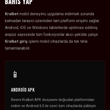
BAHIS YAP
Kralbet
mobil deneyimi, uygulama indirmek zorunda
kalmadan tarayıcı üzerinden tam platform erişimi sağlar.
Android, iOS ve Windows tabletlerde optimize edilmiş
arayüz sayesinde tüm fonksiyonlar akıcı şekilde çalışır.
Kralbet giriş
işlemi mobil cihazlarda da tek tıkla
tamamlanabilir.
📱
ANDROID APK
Resmi Kralbet APK dosyasını doğrudan platformdan
indirin ve Android 6.0 ile üzeri tüm cihazlarda yükleyin.