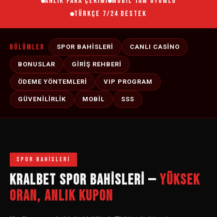
ANLIK PARA ÇEKIMI
MOBIL TAM UYUMLU
TÜRKÇE 7/24 DESTEK
BÖLÜMLER
SPOR BAHISLERI
CANLI CASINO
BONUSLAR
GIRIŞ REHBERI
ÖDEME YÖNTEMLERI
VIP PROGRAM
GÜVENILIRLIK
MOBIL
SSS
SPOR BAHISLERI
KRALBET SPOR BAHISLERI —
YÜKSEK
ORAN, ANLIK KUPON