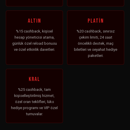
ALTIN
PLATIN
%15 cashback, kişisel
%20 cashback, sınırsız
hesap yöneticisi atama,
çekim limiti, 24 saat
günlük özel reload bonusu
öncelikli destek, maç
ve özel etkinlik davetleri.
biletleri ve seyahat hediye
paketleri.
KRAL
%25 cashback, tam
kişiselleştirilmiş hizmet,
özel oran teklifleri, lüks
hediye programı ve VIP özel
turnuvalar.