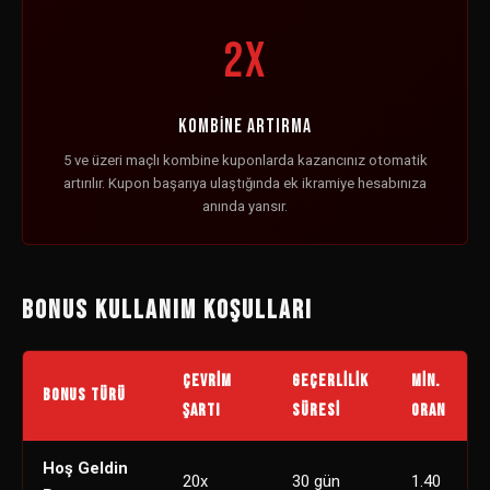
2X
KOMBINE ARTIRMA
5 ve üzeri maçlı kombine kuponlarda kazancınız otomatik
artırılır. Kupon başarıya ulaştığında ek ikramiye hesabınıza
anında yansır.
BONUS KULLANIM KOŞULLARI
ÇEVRIM
GEÇERLILIK
MIN.
BONUS TÜRÜ
ŞARTI
SÜRESI
ORAN
Hoş Geldin
20x
30 gün
1.40