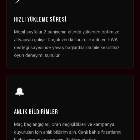
HIZLI YÜKLEME SÜRESI
Mobil sayfalar 2 saniyenin altında yüklenen optimize
altyapıyla çalışır. Düşük veri kullanımı modu ve PWA
desteği sayesinde yavaş bağlantılarda bile kesintisiz
oyun deneyimi sunulur.
🔔
ANLIK BILDIRIMLER
Maç başlangıçları, oran değişiklikleri ve kampanya
duyuruları için anlık bildirim alın. Canlı bahis fırsatlarını