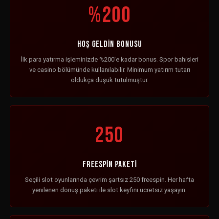
%200
HOŞ GELDIN BONUSU
İlk para yatırma işleminizde %200'e kadar bonus. Spor bahisleri
ve casino bölümünde kullanılabilir. Minimum yatırım tutarı
oldukça düşük tutulmuştur.
250
FREESPIN PAKETI
Seçili slot oyunlarında çevrim şartsız 250 freespin. Her hafta
yenilenen dönüş paketi ile slot keyfini ücretsiz yaşayın.