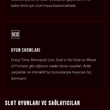
bahis limiti için özel masa bulunmaktadır.
🆕
OYUN SHOWLARI
Crazy Time, Monopoly Live, Deal or No Deal ve Wheel
of Fortune gibi eğlence odaklı show oyunları. Anlık
çarpanlar ve interaktif tur bonuslarıyla heyecan hiç
durmuyor.
SLOT OYUNLARI VE SAĞLAYICILAR