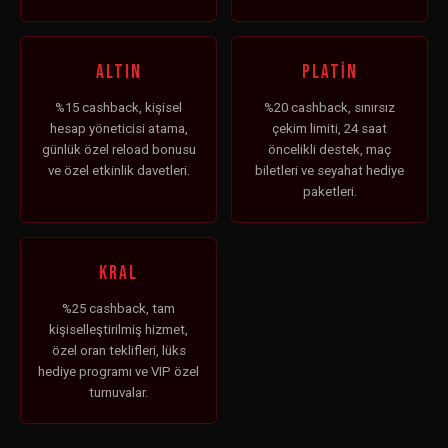
ALTIN
PLATIN
%15 cashback, kişisel
%20 cashback, sınırsız
hesap yöneticisi atama,
çekim limiti, 24 saat
günlük özel reload bonusu
öncelikli destek, maç
ve özel etkinlik davetleri.
biletleri ve seyahat hediye
paketleri.
KRAL
%25 cashback, tam
kişiselleştirilmiş hizmet,
özel oran teklifleri, lüks
hediye programı ve VIP özel
turnuvalar.