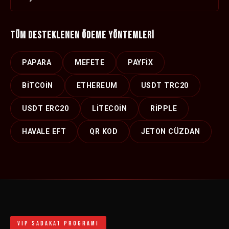
TÜM DESTEKLENEN ÖDEME YÖNTEMLERI
PAPARA
MEFETE
PAYFIX
BITCOIN
ETHEREUM
USDT TRC20
USDT ERC20
LITECOIN
RIPPLE
HAVALE EFT
QR KOD
JETON CÜZDAN
VIP SADAKAT PROGRAMI