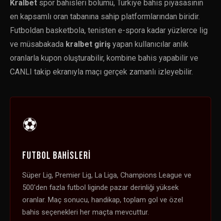
Kralbet
spor bahisleri bölümü, Türkiye bahis piyasasının
en kapsamlı oran tabanına sahip platformlarından biridir.
Futboldan basketbola, tenisten e-spora kadar yüzlerce lig
ve müsabakada
kralbet giriş
yapan kullanıcılar anlık
oranlarla kupon oluşturabilir, kombine bahis yapabilir ve
CANLI takip ekranıyla maçı gerçek zamanlı izleyebilir.
⚽
FUTBOL BAHISLERI
Süper Lig, Premier Lig, La Liga, Champions League ve
500'den fazla futbol liginde pazar derinliği yüksek
oranlar. Maç sonucu, handikap, toplam gol ve özel
bahis seçenekleri her maçta mevcuttur.