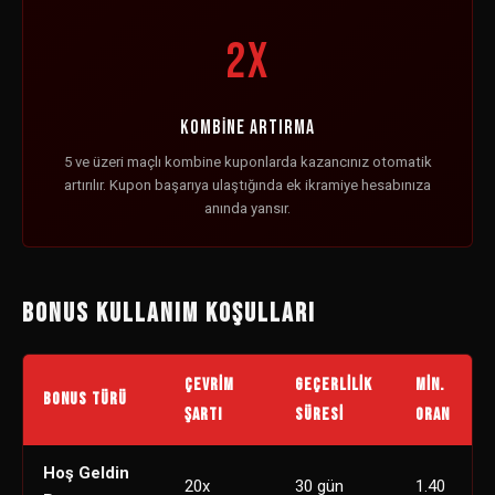
2X
KOMBINE ARTIRMA
5 ve üzeri maçlı kombine kuponlarda kazancınız otomatik
artırılır. Kupon başarıya ulaştığında ek ikramiye hesabınıza
anında yansır.
BONUS KULLANIM KOŞULLARI
ÇEVRIM
GEÇERLILIK
MIN.
BONUS TÜRÜ
ŞARTI
SÜRESI
ORAN
Hoş Geldin
20x
30 gün
1.40