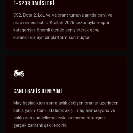
E-SPOR BAHISLERI
CS2, Dota 2, LoL ve Valorant turnuvalarında canlı ve
maç öncesi bahis. Kralbet 2026 sezonuyla e-spor
kategorisini önemli ölçüde genişleterek genç
kullanıcılara ayrı bir platform sunmuştur.
🏍
CANLI BAHIS DENEYIMI
Maç başladıktan sonra anlık değişen oranlar üzerinden
bahis yapın. Canlı istatistik akışı, maç animasyonu ve
anlık oran güncellemeleriyle kazanma stratejinizi
gerçek zamanlı şekillendirin.