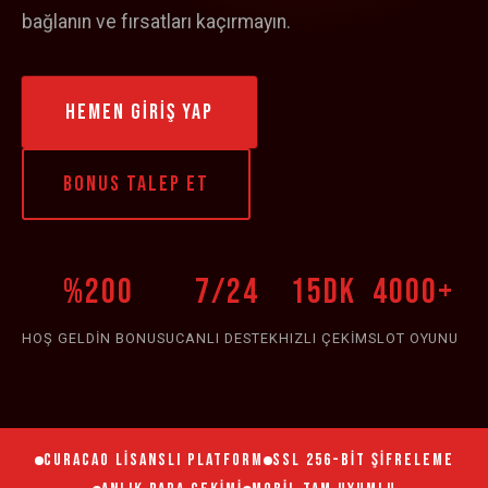
bağlanın ve fırsatları kaçırmayın.
HEMEN GIRIŞ YAP
BONUS TALEP ET
%200
7/24
15dk
4000+
HOŞ GELDIN BONUSU
CANLI DESTEK
HIZLI ÇEKIM
SLOT OYUNU
CURACAO LISANSLI PLATFORM
SSL 256-BIT ŞIFRELEME