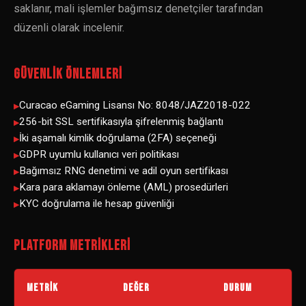
saklanır, mali işlemler bağımsız denetçiler tarafından
düzenli olarak incelenir.
GÜVENLIK ÖNLEMLERI
Curacao eGaming Lisansı No: 8048/JAZ2018-022
256-bit SSL sertifikasıyla şifrelenmiş bağlantı
İki aşamalı kimlik doğrulama (2FA) seçeneği
GDPR uyumlu kullanıcı veri politikası
Bağımsız RNG denetimi ve adil oyun sertifikası
Kara para aklamayı önleme (AML) prosedürleri
KYC doğrulama ile hesap güvenliği
PLATFORM METRIKLERI
METRIK
DEĞER
DURUM