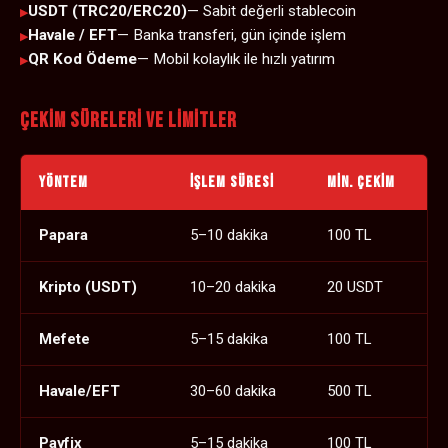
USDT (TRC20/ERC20)
— Sabit değerli stablecoin
Havale / EFT
— Banka transferi, gün içinde işlem
QR Kod Ödeme
— Mobil kolaylık ile hızlı yatırım
ÇEKIM SÜRELERI VE LIMITLER
YÖNTEM
İŞLEM SÜRESI
MIN. ÇEKIM
Papara
5–10 dakika
100 TL
Kripto (USDT)
10–20 dakika
20 USDT
Mefete
5–15 dakika
100 TL
Havale/EFT
30–60 dakika
500 TL
Payfix
5–15 dakika
100 TL