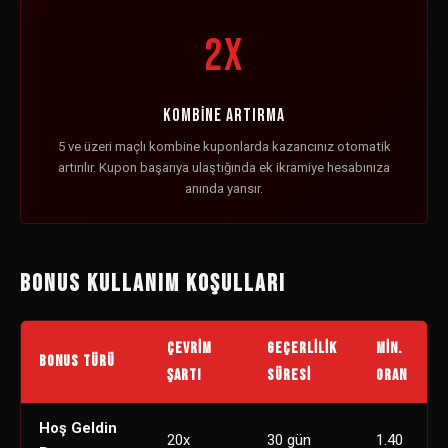
2X
KOMBINE ARTIRMA
5 ve üzeri maçlı kombine kuponlarda kazancınız otomatik
artırılır. Kupon başarıya ulaştığında ek ikramiye hesabınıza
anında yansır.
BONUS KULLANIM KOŞULLARI
ÇEVRIM
GEÇERLILIK
MIN.
BONUS TÜRÜ
ŞARTI
SÜRESI
ORAN
Hoş Geldin
20x
30 gün
1.40