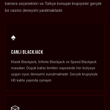
kamera seçenekleri ve Türkçe konuşan krupiyeler gerçek
bir casino deneyimi yaratmaktadır.
♠
CANLI BLACKJACK
Klasik Blackjack, Infinite Blackjack ve Speed Blackjack
masaları. Düşük bahis limitleri sayesinde her bütçeye
uygun oyun deneyimi sunulmaktadır. Gerçek krupiyeyle
HD kalite yayında oynayın.
🎲