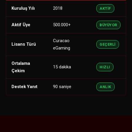
Kuruluş Yılı
2018
AKTIF
Aktif Üye
500.000+
BÜYÜYOR
Curacao
Lisans Türü
GEÇERLI
eGaming
Ortalama
15 dakika
HIZLI
Çekim
Destek Yanıt
90 saniye
ANLIK