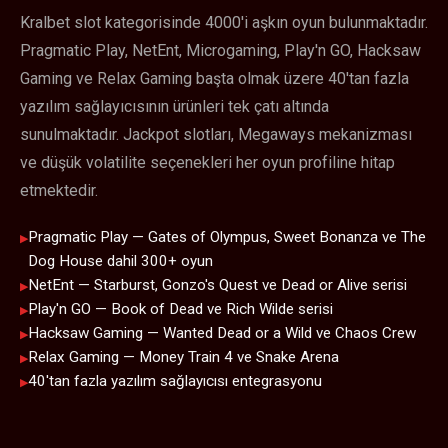
Kralbet slot kategorisinde 4000'i aşkın oyun bulunmaktadır.
Pragmatic Play, NetEnt, Microgaming, Play'n GO, Hacksaw
Gaming ve Relax Gaming başta olmak üzere 40'tan fazla
yazılım sağlayıcısının ürünleri tek çatı altında
sunulmaktadır. Jackpot slotları, Megaways mekanizması
ve düşük volatilite seçenekleri her oyun profiline hitap
etmektedir.
Pragmatic Play — Gates of Olympus, Sweet Bonanza ve The
Dog House dahil 300+ oyun
NetEnt — Starburst, Gonzo's Quest ve Dead or Alive serisi
Play'n GO — Book of Dead ve Rich Wilde serisi
Hacksaw Gaming — Wanted Dead or a Wild ve Chaos Crew
Relax Gaming — Money Train 4 ve Snake Arena
40'tan fazla yazılım sağlayıcısı entegrasyonu