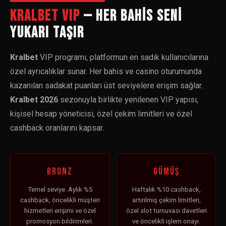
KRALBET VIP
— HER BAHIS SENI
YUKARI TAŞIR
Kralbet
VIP programı, platformun en sadık kullanıcılarına
özel ayrıcalıklar sunar. Her bahis ve casino oturumunda
kazanılan sadakat puanları üst seviyelere erişim sağlar.
Kralbet 2026
sezonuyla birlikte yenilenen VIP yapısı,
kişisel hesap yöneticisi, özel çekim limitleri ve özel
cashback oranlarını kapsar.
BRONZ
GÜMÜŞ
Temel seviye. Aylık %5
Haftalık %10 cashback,
cashback, öncelikli müşteri
artırılmış çekim limitleri,
hizmetleri erişimi ve özel
özel slot turnuvası davetleri
promosyon bildirimleri.
ve öncelikli işlem onayı.