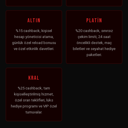
ALTIN
PLATIN
%15 cashback, kişisel
%20 cashback, sınırsız
hesap yöneticisi atama,
çekim limiti, 24 saat
günlük özel reload bonusu
öncelikli destek, maç
ve özel etkinlik davetleri.
biletleri ve seyahat hediye
paketleri.
KRAL
%25 cashback, tam
kişiselleştirilmiş hizmet,
özel oran teklifleri, lüks
hediye programı ve VIP özel
turnuvalar.