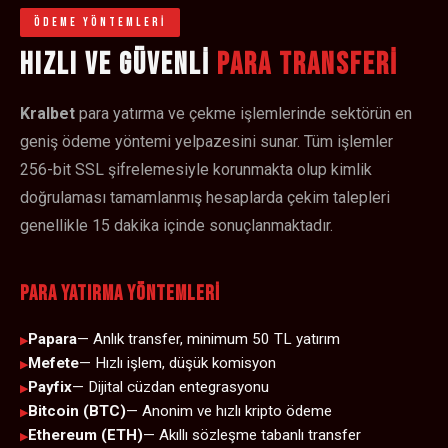
ÖDEME YÖNTEMLERI
HIZLI VE GÜVENLI
PARA TRANSFERI
Kralbet
para yatırma ve çekme işlemlerinde sektörün en
geniş ödeme yöntemi yelpazesini sunar. Tüm işlemler
256-bit SSL şifrelemesiyle korunmakta olup kimlik
doğrulaması tamamlanmış hesaplarda çekim talepleri
genellikle 15 dakika içinde sonuçlanmaktadır.
PARA YATIRMA YÖNTEMLERI
Papara
— Anlık transfer, minimum 50 TL yatırım
Mefete
— Hızlı işlem, düşük komisyon
Payfix
— Dijital cüzdan entegrasyonu
Bitcoin (BTC)
— Anonim ve hızlı kripto ödeme
Ethereum (ETH)
— Akıllı sözleşme tabanlı transfer