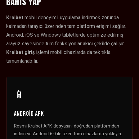
BAHIS YAP
Kralbet
mobil deneyimi, uygulama indirmek zorunda
kalmadan tarayıcı üzerinden tam platform erişimi sağlar.
Android, iOS ve Windows tabletlerde optimize edilmiş
arayüz sayesinde tüm fonksiyonlar akıcı şekilde çalışır.
Kralbet giriş
işlemi mobil cihazlarda da tek tıkla
tamamlanabilir.
📱
ANDROID APK
Resmi Kralbet APK dosyasını doğrudan platformdan
indirin ve Android 6.0 ile üzeri tüm cihazlarda yükleyin.