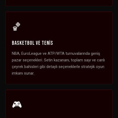
🏀
BASKETBOL VE TENIS
NBA, EuroLeague ve ATP/WTA turnuvalarında geniş
pazar seçenekleri. Setin kazananı, toplam sayı ve canlı
çeyrek bahisleri gibi detaylı seçeneklerle stratejik oyun
imkanı sunar.
🎮