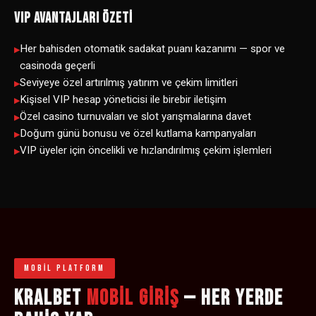
VIP AVANTAJLARI ÖZETI
Her bahisden otomatik sadakat puanı kazanımı — spor ve
casinoda geçerli
Seviyeye özel artırılmış yatırım ve çekim limitleri
Kişisel VIP hesap yöneticisi ile birebir iletişim
Özel casino turnuvaları ve slot yarışmalarına davet
Doğum günü bonusu ve özel kutlama kampanyaları
VIP üyeler için öncelikli ve hızlandırılmış çekim işlemleri
MOBIL PLATFORM
KRALBET
MOBIL GIRIŞ
— HER YERDE