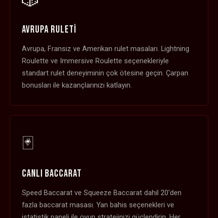
AVRUPA RULETI
Avrupa, Fransız ve Amerikan rulet masaları. Lightning
Roulette ve Immersive Roulette seçenekleriyle
standart rulet deneyiminin çok ötesine geçin. Çarpan
bonusları ile kazançlarınızı katlayın.
🃏
CANLI BACCARAT
Speed Baccarat ve Squeeze Baccarat dahil 20'den
fazla baccarat masası. Yan bahis seçenekleri ve
istatistik paneli ile oyun stratejinizi güçlendirin. Her