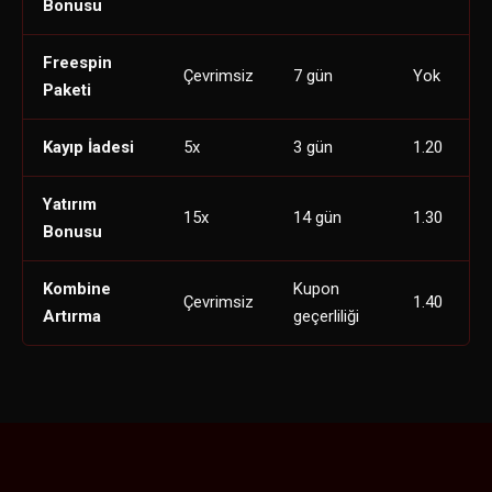
Bonusu
Freespin
Çevrimsiz
7 gün
Yok
Paketi
Kayıp İadesi
5x
3 gün
1.20
Yatırım
15x
14 gün
1.30
Bonusu
Kombine
Kupon
Çevrimsiz
1.40
Artırma
geçerliliği