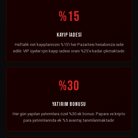
%15
KAYIP İADESI
Haftalık net kayıplarınızın %15'i her Pazartesi hesabınıza iade
edilir. VIP üyeler için kayıp iadesi oranı %25'e kadar çıkmaktadır.
%30
YATIRIM BONUSU
Her gün yapılan yatırımlara özel %30 ek bonus. Papara ve kripto
para yatırımlarında ek %5 avantaj tanımlanmaktadır.