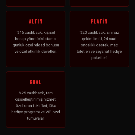
ALTIN
PLATIN
%15 cashback, kişisel
%20 cashback, sınırsız
hesap yöneticisi atama,
çekim limiti, 24 saat
günlük özel reload bonusu
öncelikli destek, maç
ve özel etkinlik davetleri.
biletleri ve seyahat hediye
paketleri.
KRAL
%25 cashback, tam
kişiselleştirilmiş hizmet,
özel oran teklifleri, lüks
hediye programı ve VIP özel
turnuvalar.