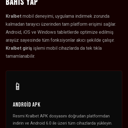
BAHIS YAP
Kralbet
mobil deneyimi, uygulama indirmek zorunda
kalmadan tarayıcı üzerinden tam platform erişimi sağlar.
Android, iOS ve Windows tabletlerde optimize edilmiş
arayüz sayesinde tüm fonksiyonlar akıcı şekilde çalışır.
Kralbet giriş
işlemi mobil cihazlarda da tek tıkla
tamamlanabilir.
📱
ANDROID APK
Resmi Kralbet APK dosyasını doğrudan platformdan
indirin ve Android 6.0 ile üzeri tüm cihazlarda yükleyin.