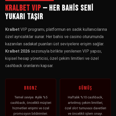
KRALBET VIP
— HER BAHIS SENI
YUKARI TAŞIR
Kralbet
VIP programı, platformun en sadık kullanıcılarına
özel ayrıcalıklar sunar. Her bahis ve casino oturumunda
kazanılan sadakat puanları üst seviyelere erişim sağlar.
Kralbet 2026
sezonuyla birlikte yenilenen VIP yapısı,
kişisel hesap yöneticisi, özel çekim limitleri ve özel
cashback oranlarını kapsar.
BRONZ
GÜMÜŞ
Temel seviye. Aylık %5
Haftalık %10 cashback,
cashback, öncelikli müşteri
artırılmış çekim limitleri,
hizmetleri erişimi ve özel
özel slot turnuvası davetleri
promosyon bildirimleri.
ve öncelikli işlem onayı.