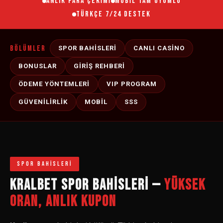
ANLIK PARA ÇEKIMI
MOBIL TAM UYUMLU
TÜRKÇE 7/24 DESTEK
BÖLÜMLER
SPOR BAHISLERI
CANLI CASINO
BONUSLAR
GIRIŞ REHBERI
ÖDEME YÖNTEMLERI
VIP PROGRAM
GÜVENILIRLIK
MOBIL
SSS
SPOR BAHISLERI
KRALBET SPOR BAHISLERI —
YÜKSEK
ORAN, ANLIK KUPON