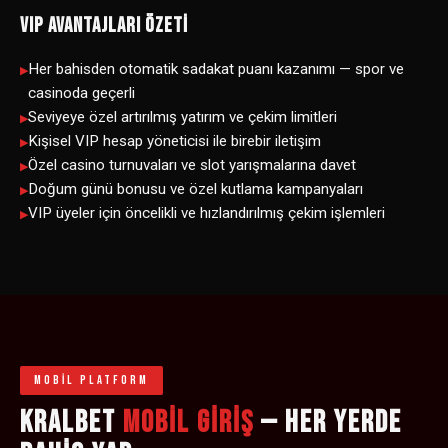
VIP AVANTAJLARI ÖZETI
Her bahisden otomatik sadakat puanı kazanımı — spor ve
casinoda geçerli
Seviyeye özel artırılmış yatırım ve çekim limitleri
Kişisel VIP hesap yöneticisi ile birebir iletişim
Özel casino turnuvaları ve slot yarışmalarına davet
Doğum günü bonusu ve özel kutlama kampanyaları
VIP üyeler için öncelikli ve hızlandırılmış çekim işlemleri
MOBIL PLATFORM
KRALBET
MOBIL GIRIŞ
— HER YERDE