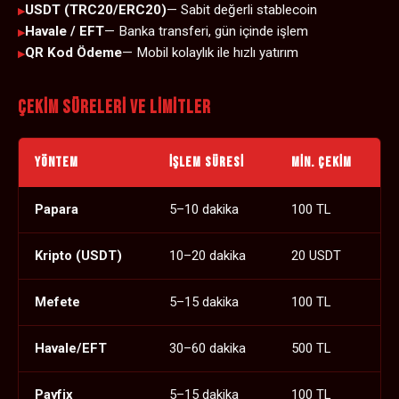
USDT (TRC20/ERC20)
— Sabit değerli stablecoin
Havale / EFT
— Banka transferi, gün içinde işlem
QR Kod Ödeme
— Mobil kolaylık ile hızlı yatırım
ÇEKIM SÜRELERI VE LIMITLER
YÖNTEM
İŞLEM SÜRESI
MIN. ÇEKIM
Papara
5–10 dakika
100 TL
Kripto (USDT)
10–20 dakika
20 USDT
Mefete
5–15 dakika
100 TL
Havale/EFT
30–60 dakika
500 TL
Payfix
5–15 dakika
100 TL