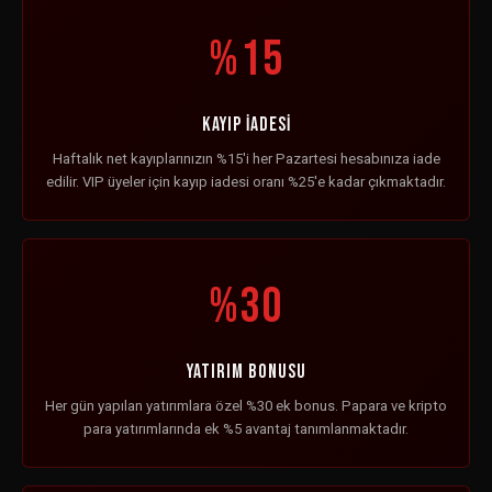
%15
KAYIP İADESI
Haftalık net kayıplarınızın %15'i her Pazartesi hesabınıza iade
edilir. VIP üyeler için kayıp iadesi oranı %25'e kadar çıkmaktadır.
%30
YATIRIM BONUSU
Her gün yapılan yatırımlara özel %30 ek bonus. Papara ve kripto
para yatırımlarında ek %5 avantaj tanımlanmaktadır.