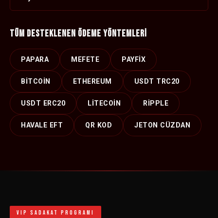
TÜM DESTEKLENEN ÖDEME YÖNTEMLERI
PAPARA
MEFETE
PAYFIX
BITCOIN
ETHEREUM
USDT TRC20
USDT ERC20
LITECOIN
RIPPLE
HAVALE EFT
QR KOD
JETON CÜZDAN
VIP SADAKAT PROGRAMI