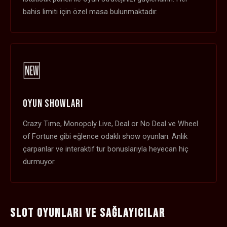
bahis limiti için özel masa bulunmaktadır.
🆕
OYUN SHOWLARI
Crazy Time, Monopoly Live, Deal or No Deal ve Wheel
of Fortune gibi eğlence odaklı show oyunları. Anlık
çarpanlar ve interaktif tur bonuslarıyla heyecan hiç
durmuyor.
SLOT OYUNLARI VE SAĞLAYICILAR