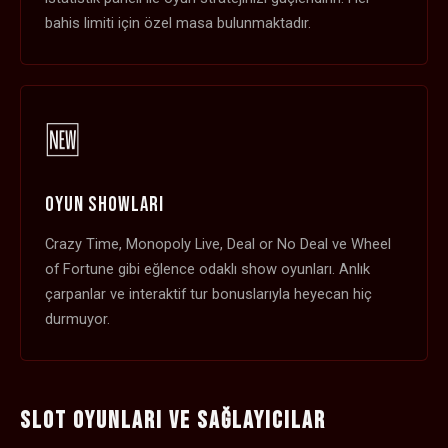
bahis limiti için özel masa bulunmaktadır.
🆕
OYUN SHOWLARI
Crazy Time, Monopoly Live, Deal or No Deal ve Wheel
of Fortune gibi eğlence odaklı show oyunları. Anlık
çarpanlar ve interaktif tur bonuslarıyla heyecan hiç
durmuyor.
SLOT OYUNLARI VE SAĞLAYICILAR