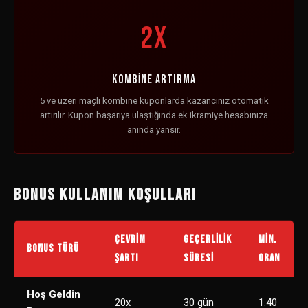
2X
KOMBINE ARTIRMA
5 ve üzeri maçlı kombine kuponlarda kazancınız otomatik
artırılır. Kupon başarıya ulaştığında ek ikramiye hesabınıza
anında yansır.
BONUS KULLANIM KOŞULLARI
ÇEVRIM
GEÇERLILIK
MIN.
BONUS TÜRÜ
ŞARTI
SÜRESI
ORAN
Hoş Geldin
20x
30 gün
1.40