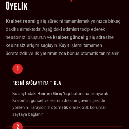
ÜYELIK
Kralbet resmi giriş
sürecini tamamlamak yalnızca birkaç
dakika almaktadır. Aşağıdaki adımları takip ederek
hesabınızı oluşturun ve
kralbet güncel giriş
adresine
kesintisiz erişim sağlayın. Kayıt işlemi tamamen
ücretsizdir ve ilk yatırımınızda bonus otomatik tanımlanır.
1
RESMI BAĞLANTIYA TIKLA
Bu sayfadaki
Hemen Giriş Yap
butonuna tıklayarak
Kralbet'in güncel ve resmi adresine güvenli şekilde
yönlenin. Tarayıcınız otomatik olarak SSL korumalı
sayfaya bağlanır.
2