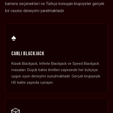
kamera seçenekleri ve Türkçe konuşan krupiyeler gerçek
bir casino deneyimi yaratmaktadır.
♠
CANLI BLACKJACK
Klasik Blackjack, Infinite Blackjack ve Speed Blackjack
masaları. Düşük bahis limitleri sayesinde her bütçeye
uygun oyun deneyimi sunulmaktadır. Gerçek krupiyeyle
HD kalite yayında oynayın.
🎲