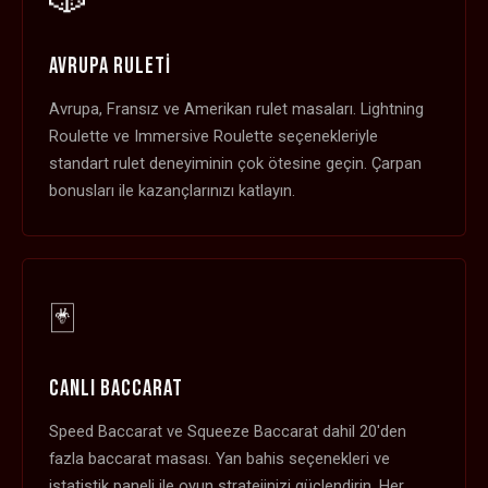
AVRUPA RULETI
Avrupa, Fransız ve Amerikan rulet masaları. Lightning
Roulette ve Immersive Roulette seçenekleriyle
standart rulet deneyiminin çok ötesine geçin. Çarpan
bonusları ile kazançlarınızı katlayın.
🃏
CANLI BACCARAT
Speed Baccarat ve Squeeze Baccarat dahil 20'den
fazla baccarat masası. Yan bahis seçenekleri ve
istatistik paneli ile oyun stratejinizi güçlendirin. Her