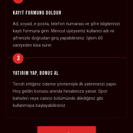
KAYIT FORMUNU DOLDUR
Ad, soyad, e-posta, telefon numarası ve şifre bilgilerinizi
kayıt formuna girin. Mevcut üyeyseniz kullanıcı adı ve
şifrenizle doğrudan giriş yapabilirsiniz. İşlem 60
saniyeden kısa sürer.
3
YATIRIM YAP, BONUS AL
Tercih ettiğiniz ödeme yöntemiyle ilk yatırımınızı yapın.
Hoş geldin bonusu anında hesabınıza yansır. Spor
bahisleri veya casino bölümünde dilediğiniz gibi
kullanmaya başlayabilirsiniz.