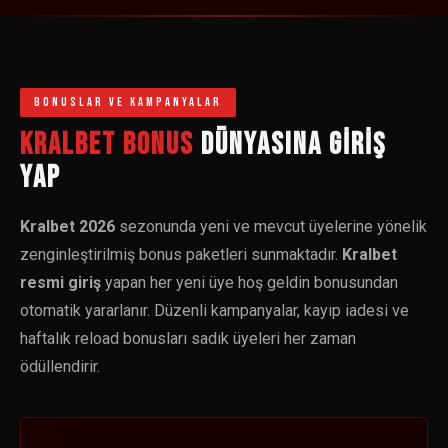
BONUSLAR VE KAMPANYALAR
KRALBET BONUS
DÜNYASINA GIRIŞ
YAP
Kralbet 2026
sezonunda yeni ve mevcut üyelerine yönelik
zenginleştirilmiş bonus paketleri sunmaktadır.
Kralbet
resmi giriş
yapan her yeni üye hoş geldin bonusundan
otomatik yararlanır. Düzenli kampanyalar, kayıp iadesi ve
haftalık reload bonusları sadık üyeleri her zaman
ödüllendirir.