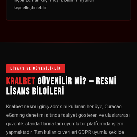
hiçbir zaman kaçırmayın. Bildirim ayarları
kişiselleştirilebilir.
LISANS VE GÜVENILIRLIK
KRALBET
GÜVENILIR MI? — RESMI
LISANS BILGILERI
Kralbet resmi giriş
adresini kullanan her üye, Curacao
eGaming denetimi altında faaliyet gösteren ve uluslararası
güvenlik standartlarına tam uyumlu bir platformda işlem
yapmaktadır. Tüm kullanıcı verileri GDPR uyumlu şekilde