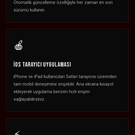
Otomatik güncelleme özelliğiyle her zaman en son
sürümü kullanın.
🍎
IOS TARAYICI UYGULAMASI
iPhone ve iPad kullanıcıları Safari tarayıcısı üzerinden
tam mobil deneyimine erişebilir. Ana ekrana kısayol
ekleyerek uygulama benzeri hızlı erişim
sağlayabilirsiniz.
⚡