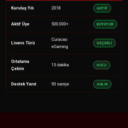
Kuruluş Yılı
2018
AKTIF
Aktif Üye
500.000+
BÜYÜYOR
Curacao
Lisans Türü
GEÇERLI
eGaming
Ortalama
15 dakika
HIZLI
Çekim
Destek Yanıt
90 saniye
ANLIK