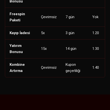
Bonusu
Freespin
Çevrimsiz
7 gün
Yok
Paketi
Kayıp İadesi
5x
3 gün
1.20
Yatırım
15x
14 gün
1.30
Bonusu
Kombine
Kupon
Çevrimsiz
1.40
Artırma
geçerliliği