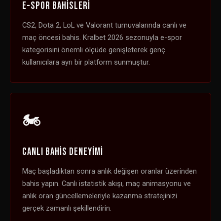
E-SPOR BAHISLERI
CS2, Dota 2, LoL ve Valorant turnuvalarında canlı ve
maç öncesi bahis. Kralbet 2026 sezonuyla e-spor
kategorisini önemli ölçüde genişleterek genç
kullanıcılara ayrı bir platform sunmuştur.
🏍
CANLI BAHIS DENEYIMI
Maç başladıktan sonra anlık değişen oranlar üzerinden
bahis yapın. Canlı istatistik akışı, maç animasyonu ve
anlık oran güncellemeleriyle kazanma stratejinizi
gerçek zamanlı şekillendirin.