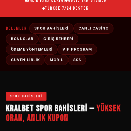
ANLIK PARA ÇEKIMI
MOBIL TAM UYUMLU
TÜRKÇE 7/24 DESTEK
BÖLÜMLER
SPOR BAHISLERI
CANLI CASINO
BONUSLAR
GIRIŞ REHBERI
ÖDEME YÖNTEMLERI
VIP PROGRAM
GÜVENILIRLIK
MOBIL
SSS
SPOR BAHISLERI
KRALBET SPOR BAHISLERI —
YÜKSEK
ORAN, ANLIK KUPON