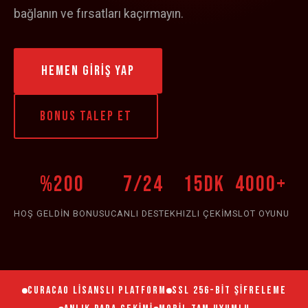
bağlanın ve fırsatları kaçırmayın.
HEMEN GIRIŞ YAP
BONUS TALEP ET
%200
7/24
15dk
4000+
HOŞ GELDIN BONUSU
CANLI DESTEK
HIZLI ÇEKIM
SLOT OYUNU
CURACAO LISANSLI PLATFORM
SSL 256-BIT ŞIFRELEME