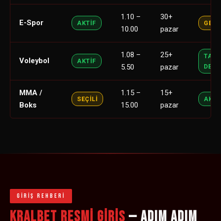
1.10 –
30+
E-Spor
AKTIF
GENI
10.00
pazar
1.08 –
25+
TAM
Voleybol
AKTIF
5.50
pazar
DEST
MMA /
1.15 –
15+
SEÇILI
AKTI
Boks
15.00
pazar
GIRIŞ REHBERI
KRALBET RESMI GIRIŞ
— ADIM ADIM