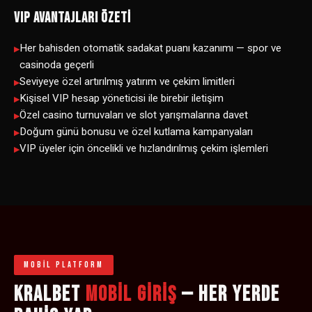
VIP AVANTAJLARI ÖZETI
Her bahisden otomatik sadakat puanı kazanımı — spor ve
casinoda geçerli
Seviyeye özel artırılmış yatırım ve çekim limitleri
Kişisel VIP hesap yöneticisi ile birebir iletişim
Özel casino turnuvaları ve slot yarışmalarına davet
Doğum günü bonusu ve özel kutlama kampanyaları
VIP üyeler için öncelikli ve hızlandırılmış çekim işlemleri
MOBIL PLATFORM
KRALBET
MOBIL GIRIŞ
— HER YERDE