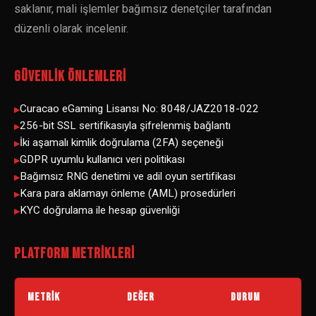
saklanır, mali işlemler bağımsız denetçiler tarafından
düzenli olarak incelenir.
GÜVENLIK ÖNLEMLERI
Curacao eGaming Lisansı No: 8048/JAZ2018-022
256-bit SSL sertifikasıyla şifrelenmiş bağlantı
İki aşamalı kimlik doğrulama (2FA) seçeneği
GDPR uyumlu kullanıcı veri politikası
Bağımsız RNG denetimi ve adil oyun sertifikası
Kara para aklamayı önleme (AML) prosedürleri
KYC doğrulama ile hesap güvenliği
PLATFORM METRIKLERI
METRIK
DEĞER
DURUM