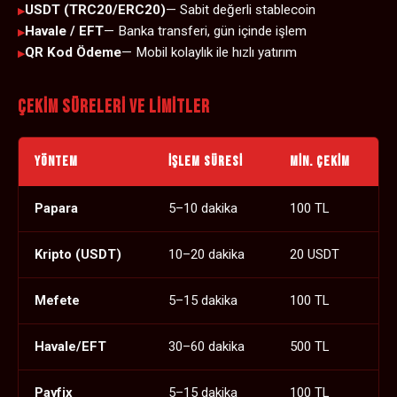
USDT (TRC20/ERC20)
— Sabit değerli stablecoin
Havale / EFT
— Banka transferi, gün içinde işlem
QR Kod Ödeme
— Mobil kolaylık ile hızlı yatırım
ÇEKIM SÜRELERI VE LIMITLER
YÖNTEM
İŞLEM SÜRESI
MIN. ÇEKIM
Papara
5–10 dakika
100 TL
Kripto (USDT)
10–20 dakika
20 USDT
Mefete
5–15 dakika
100 TL
Havale/EFT
30–60 dakika
500 TL
Payfix
5–15 dakika
100 TL