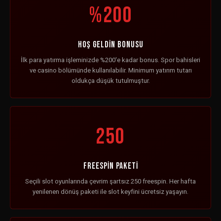
%200
HOŞ GELDIN BONUSU
İlk para yatırma işleminizde %200'e kadar bonus. Spor bahisleri
ve casino bölümünde kullanılabilir. Minimum yatırım tutarı
oldukça düşük tutulmuştur.
250
FREESPIN PAKETI
Seçili slot oyunlarında çevrim şartsız 250 freespin. Her hafta
yenilenen dönüş paketi ile slot keyfini ücretsiz yaşayın.