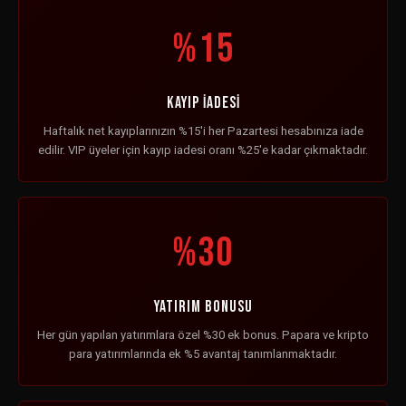
%15
KAYIP İADESI
Haftalık net kayıplarınızın %15'i her Pazartesi hesabınıza iade
edilir. VIP üyeler için kayıp iadesi oranı %25'e kadar çıkmaktadır.
%30
YATIRIM BONUSU
Her gün yapılan yatırımlara özel %30 ek bonus. Papara ve kripto
para yatırımlarında ek %5 avantaj tanımlanmaktadır.