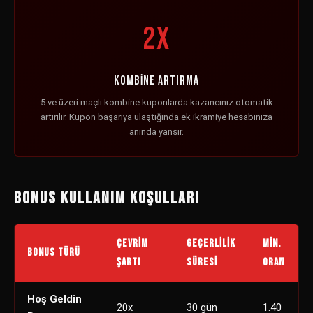
2X
KOMBINE ARTIRMA
5 ve üzeri maçlı kombine kuponlarda kazancınız otomatik
artırılır. Kupon başarıya ulaştığında ek ikramiye hesabınıza
anında yansır.
BONUS KULLANIM KOŞULLARI
ÇEVRIM
GEÇERLILIK
MIN.
BONUS TÜRÜ
ŞARTI
SÜRESI
ORAN
Hoş Geldin
20x
30 gün
1.40