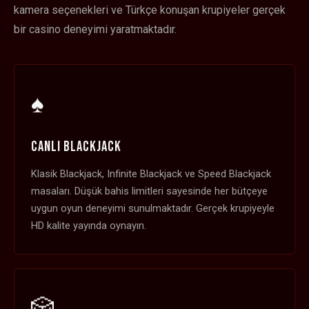
kamera seçenekleri ve Türkçe konuşan krupiyeler gerçek
bir casino deneyimi yaratmaktadır.
♠
CANLI BLACKJACK
Klasik Blackjack, Infinite Blackjack ve Speed Blackjack
masaları. Düşük bahis limitleri sayesinde her bütçeye
uygun oyun deneyimi sunulmaktadır. Gerçek krupiyeyle
HD kalite yayında oynayın.
🎲