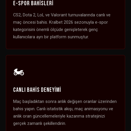
E-SPOR BAHISLERI
CS2, Dota 2, LoL ve Valorant turnuvalarında canlı ve
maç öncesi bahis. Kralbet 2026 sezonuyla e-spor
kategorisini önemli ölçüde genişleterek genç
kullanıcılara ayrı bir platform sunmuştur.
🏍
CANLI BAHIS DENEYIMI
Maç başladıktan sonra anlık değişen oranlar üzerinden
bahis yapın. Canlı istatistik akışı, maç animasyonu ve
anlık oran güncellemeleriyle kazanma stratejinizi
gerçek zamanlı şekillendirin.