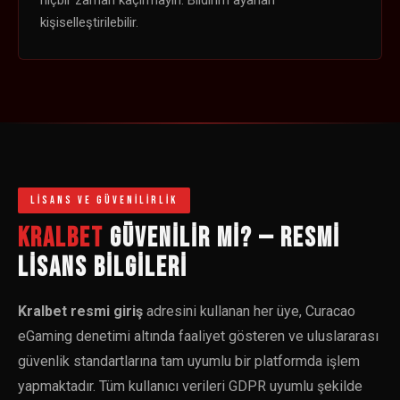
hiçbir zaman kaçırmayın. Bildirim ayarları
kişiselleştirilebilir.
LISANS VE GÜVENILIRLIK
KRALBET
GÜVENILIR MI? — RESMI
LISANS BILGILERI
Kralbet resmi giriş
adresini kullanan her üye, Curacao
eGaming denetimi altında faaliyet gösteren ve uluslararası
güvenlik standartlarına tam uyumlu bir platformda işlem
yapmaktadır. Tüm kullanıcı verileri GDPR uyumlu şekilde