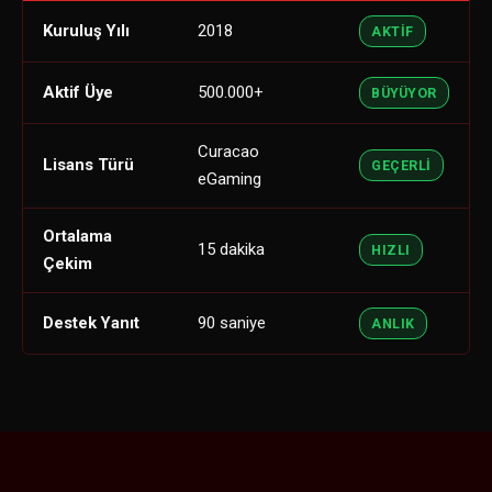
Kuruluş Yılı
2018
AKTIF
Aktif Üye
500.000+
BÜYÜYOR
Curacao
Lisans Türü
GEÇERLI
eGaming
Ortalama
15 dakika
HIZLI
Çekim
Destek Yanıt
90 saniye
ANLIK