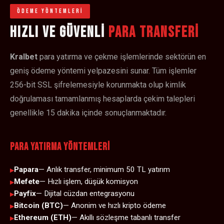
ÖDEME YÖNTEMLERI
HIZLI VE GÜVENLI
PARA TRANSFERI
Kralbet
para yatırma ve çekme işlemlerinde sektörün en
geniş ödeme yöntemi yelpazesini sunar. Tüm işlemler
256-bit SSL şifrelemesiyle korunmakta olup kimlik
doğrulaması tamamlanmış hesaplarda çekim talepleri
genellikle 15 dakika içinde sonuçlanmaktadır.
PARA YATIRMA YÖNTEMLERI
Papara
— Anlık transfer, minimum 50 TL yatırım
Mefete
— Hızlı işlem, düşük komisyon
Payfix
— Dijital cüzdan entegrasyonu
Bitcoin (BTC)
— Anonim ve hızlı kripto ödeme
Ethereum (ETH)
— Akıllı sözleşme tabanlı transfer