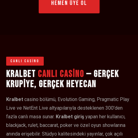
HEMEN ÜYE OL
CANLI CASINO
KRALBET
CANLI CASINO
— GERÇEK
KRUPIYE, GERÇEK HEYECAN
Kralbet
casino bölümü, Evolution Gaming, Pragmatic Play
Live ve NetEnt Live altyapılarıyla desteklenen 300'den
fazla canlı masa sunar.
Kralbet giriş
yapan her kullanıcı,
blackjack, rulet, baccarat, poker ve özel oyun showlarına
anında erişebilir. Stüdyo kalitesindeki yayınlar, çok açılı