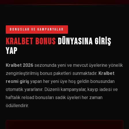
BONUSLAR VE KAMPANYALAR
KRALBET BONUS
DÜNYASINA GIRIŞ
YAP
Kralbet 2026
sezonunda yeni ve mevcut üyelerine yönelik
zenginleştirilmiş bonus paketleri sunmaktadır.
Kralbet
resmi giriş
yapan her yeni üye hoş geldin bonusundan
otomatik yararlanır. Düzenli kampanyalar, kayıp iadesi ve
haftalık reload bonusları sadık üyeleri her zaman
ödüllendirir.