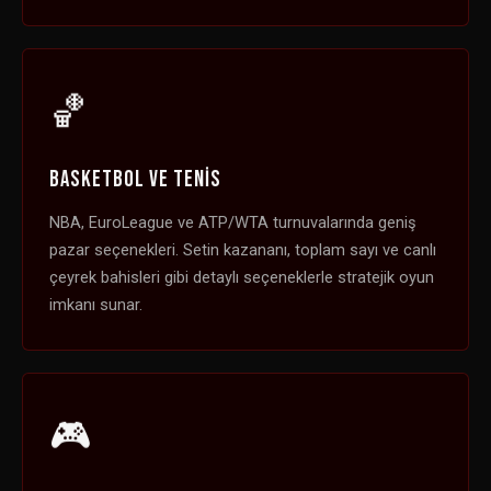
🏀
BASKETBOL VE TENIS
NBA, EuroLeague ve ATP/WTA turnuvalarında geniş
pazar seçenekleri. Setin kazananı, toplam sayı ve canlı
çeyrek bahisleri gibi detaylı seçeneklerle stratejik oyun
imkanı sunar.
🎮