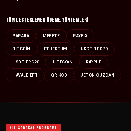
TÜM DESTEKLENEN ÖDEME YÖNTEMLERI
PAPARA
MEFETE
PAYFIX
BITCOIN
ETHEREUM
USDT TRC20
USDT ERC20
LITECOIN
RIPPLE
HAVALE EFT
QR KOD
JETON CÜZDAN
VIP SADAKAT PROGRAMI