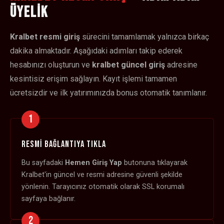
ÜYELIK
Kralbet resmi giriş
sürecini tamamlamak yalnızca birkaç
dakika almaktadır. Aşağıdaki adımları takip ederek
hesabınızı oluşturun ve
kralbet güncel giriş
adresine
kesintisiz erişim sağlayın. Kayıt işlemi tamamen
ücretsizdir ve ilk yatırımınızda bonus otomatik tanımlanır.
1
RESMI BAĞLANTIYA TIKLA
Bu sayfadaki
Hemen Giriş Yap
butonuna tıklayarak
Kralbet'in güncel ve resmi adresine güvenli şekilde
yönlenin. Tarayıcınız otomatik olarak SSL korumalı
sayfaya bağlanır.
2