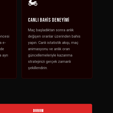
🏍
CANLI BAHIS DENEYIMI
Maç başladıktan sonra anlık
öncesi
değişen oranlar üzerinden bahis
a e-
yapın. Canlı istatistik akışı, maç
üde
animasyonu ve anlık oran
a ayrı
güncellemeleriyle kazanma
stratejinizi gerçek zamanlı
şekillendirin.
DURUM