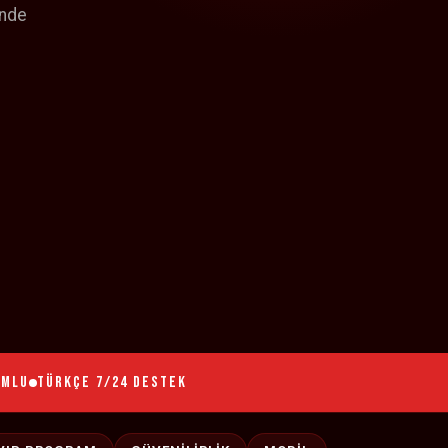
inde
UMLU
TÜRKÇE 7/24 DESTEK