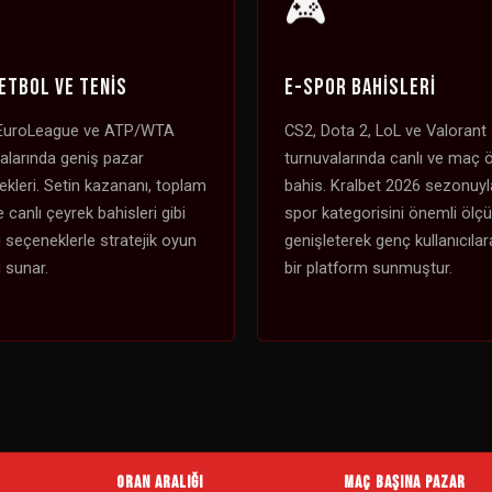
🎮
ETBOL VE TENIS
E-SPOR BAHISLERI
EuroLeague ve ATP/WTA
CS2, Dota 2, LoL ve Valorant
alarında geniş pazar
turnuvalarında canlı ve maç 
kleri. Setin kazananı, toplam
bahis. Kralbet 2026 sezonuyl
e canlı çeyrek bahisleri gibi
spor kategorisini önemli ölç
ı seçeneklerle stratejik oyun
genişleterek genç kullanıcılar
 sunar.
bir platform sunmuştur.
ORAN ARALIĞI
MAÇ BAŞINA PAZAR