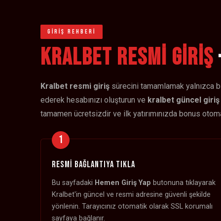
GIRIŞ REHBERI
KRALBET RESMI GIRIŞ
Kralbet resmi giriş
sürecini tamamlamak yalnızca bir
ederek hesabınızı oluşturun ve
kralbet güncel giriş
tamamen ücretsizdir ve ilk yatırımınızda bonus otomat
1
RESMI BAĞLANTIYA TIKLA
Bu sayfadaki
Hemen Giriş Yap
butonuna tıklayarak
Kralbet'in güncel ve resmi adresine güvenli şekilde
yönlenin. Tarayıcınız otomatik olarak SSL korumalı
sayfaya bağlanır.