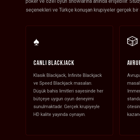
poker ve özel oyun showlarına anında erişebilir. Stüdy
seçenekleri ve Türkçe konuşan krupiyeler gerçek bir
♠
🎲
CANLI BLACKJACK
AVRU
Klasik Blackjack, Infinite Blackjack
Avrupa
ve Speed Blackjack masaları.
masala
Düşük bahis limitleri sayesinde her
Immers
bütçeye uygun oyun deneyimi
standa
sunulmaktadır. Gerçek krupiyeyle
ötesin
HD kalite yayında oynayın.
kazanç