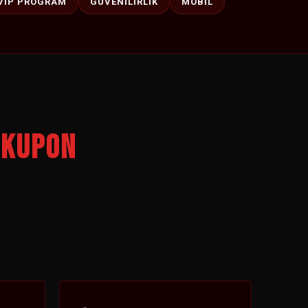
VIP PROGRAM
GÜVENILIRLIK
MOBIL
 KUPON