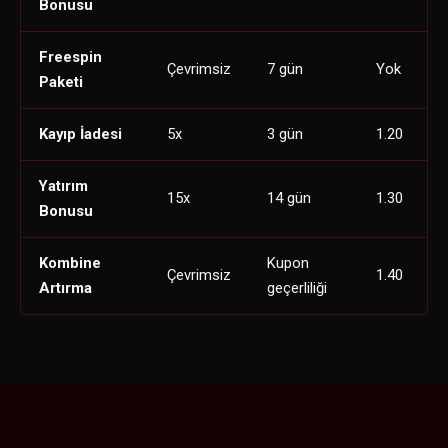
Bonusu
Freespin
Çevrimsiz
7 gün
Yok
Paketi
Kayıp İadesi
5x
3 gün
1.20
Yatırım
15x
14 gün
1.30
Bonusu
Kombine
Kupon
Çevrimsiz
1.40
Artırma
geçerliliği