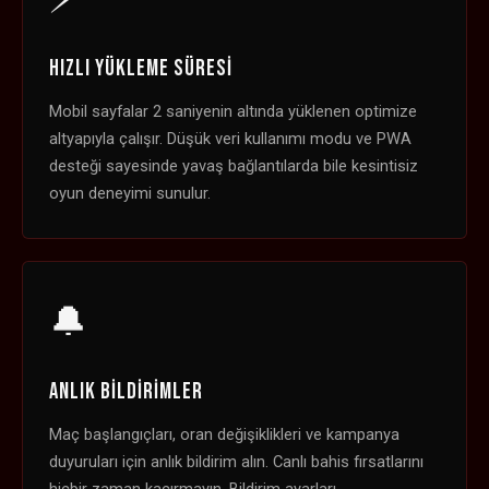
HIZLI YÜKLEME SÜRESI
Mobil sayfalar 2 saniyenin altında yüklenen optimize
altyapıyla çalışır. Düşük veri kullanımı modu ve PWA
desteği sayesinde yavaş bağlantılarda bile kesintisiz
oyun deneyimi sunulur.
🔔
ANLIK BILDIRIMLER
Maç başlangıçları, oran değişiklikleri ve kampanya
duyuruları için anlık bildirim alın. Canlı bahis fırsatlarını