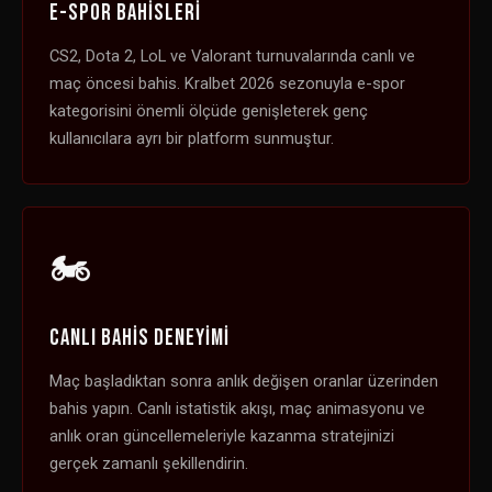
E-SPOR BAHISLERI
CS2, Dota 2, LoL ve Valorant turnuvalarında canlı ve
maç öncesi bahis. Kralbet 2026 sezonuyla e-spor
kategorisini önemli ölçüde genişleterek genç
kullanıcılara ayrı bir platform sunmuştur.
🏍
CANLI BAHIS DENEYIMI
Maç başladıktan sonra anlık değişen oranlar üzerinden
bahis yapın. Canlı istatistik akışı, maç animasyonu ve
anlık oran güncellemeleriyle kazanma stratejinizi
gerçek zamanlı şekillendirin.