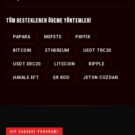
TÜM DESTEKLENEN ÖDEME YÖNTEMLERI
PAPARA
MEFETE
PAYFIX
BITCOIN
ETHEREUM
USDT TRC20
USDT ERC20
LITECOIN
RIPPLE
HAVALE EFT
QR KOD
JETON CÜZDAN
VIP SADAKAT PROGRAMI