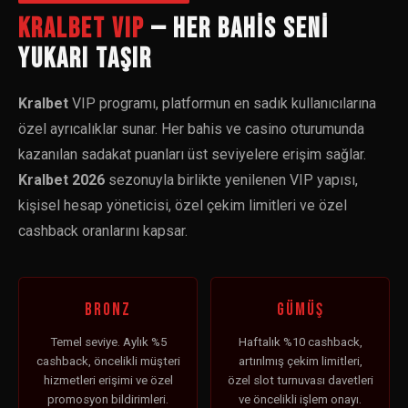
KRALBET VIP
— HER BAHIS SENI
YUKARI TAŞIR
Kralbet
VIP programı, platformun en sadık kullanıcılarına
özel ayrıcalıklar sunar. Her bahis ve casino oturumunda
kazanılan sadakat puanları üst seviyelere erişim sağlar.
Kralbet 2026
sezonuyla birlikte yenilenen VIP yapısı,
kişisel hesap yöneticisi, özel çekim limitleri ve özel
cashback oranlarını kapsar.
BRONZ
GÜMÜŞ
Temel seviye. Aylık %5
Haftalık %10 cashback,
cashback, öncelikli müşteri
artırılmış çekim limitleri,
hizmetleri erişimi ve özel
özel slot turnuvası davetleri
promosyon bildirimleri.
ve öncelikli işlem onayı.