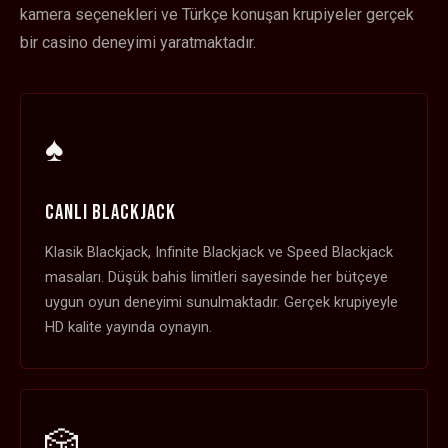
kamera seçenekleri ve Türkçe konuşan krupiyeler gerçek
bir casino deneyimi yaratmaktadır.
♠
CANLI BLACKJACK
Klasik Blackjack, Infinite Blackjack ve Speed Blackjack
masaları. Düşük bahis limitleri sayesinde her bütçeye
uygun oyun deneyimi sunulmaktadır. Gerçek krupiyeyle
HD kalite yayında oynayın.
🎲