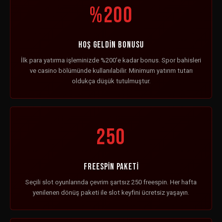
%200
HOŞ GELDIN BONUSU
İlk para yatırma işleminizde %200'e kadar bonus. Spor bahisleri
ve casino bölümünde kullanılabilir. Minimum yatırım tutarı
oldukça düşük tutulmuştur.
250
FREESPIN PAKETI
Seçili slot oyunlarında çevrim şartsız 250 freespin. Her hafta
yenilenen dönüş paketi ile slot keyfini ücretsiz yaşayın.