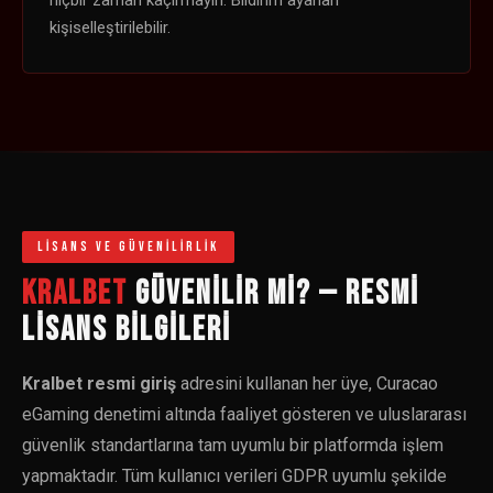
hiçbir zaman kaçırmayın. Bildirim ayarları
kişiselleştirilebilir.
LISANS VE GÜVENILIRLIK
KRALBET
GÜVENILIR MI? — RESMI
LISANS BILGILERI
Kralbet resmi giriş
adresini kullanan her üye, Curacao
eGaming denetimi altında faaliyet gösteren ve uluslararası
güvenlik standartlarına tam uyumlu bir platformda işlem
yapmaktadır. Tüm kullanıcı verileri GDPR uyumlu şekilde