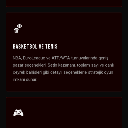
🏀
BASKETBOL VE TENIS
NBA, EuroLeague ve ATP/WTA turnuvalarında geniş
pazar seçenekleri. Setin kazananı, toplam sayı ve canlı
çeyrek bahisleri gibi detaylı seçeneklerle stratejik oyun
imkanı sunar.
🎮