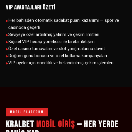
VIP AVANTAJLARI ÖZETI
Her bahisden otomatik sadakat puanı kazanımı — spor ve
casinoda geçerli
Seviyeye özel artırılmış yatırım ve çekim limitleri
Kişisel VIP hesap yöneticisi ile birebir iletişim
Özel casino turnuvaları ve slot yarışmalarına davet
Doğum günü bonusu ve özel kutlama kampanyaları
VIP üyeler için öncelikli ve hızlandırılmış çekim işlemleri
MOBIL PLATFORM
KRALBET
MOBIL GIRIŞ
— HER YERDE