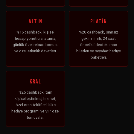
ALTIN
PLATIN
%15 cashback, kişisel
%20 cashback, sınırsız
hesap yöneticisi atama,
çekim limiti, 24 saat
günlük özel reload bonusu
öncelikli destek, maç
ve özel etkinlik davetleri.
biletleri ve seyahat hediye
paketleri.
KRAL
%25 cashback, tam
kişiselleştirilmiş hizmet,
özel oran teklifleri, lüks
hediye programı ve VIP özel
turnuvalar.