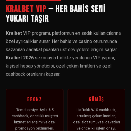
KRALBET VIP
— HER BAHIS SENI
YUKARI TAŞIR
Kralbet
VIP programı, platformun en sadık kullanıcılarına
özel ayrıcalıklar sunar. Her bahis ve casino oturumunda
kazanılan sadakat puanları üst seviyelere erişim sağlar.
Kralbet 2026
sezonuyla birlikte yenilenen VIP yapısı,
kişisel hesap yöneticisi, özel çekim limitleri ve özel
cashback oranlarını kapsar.
BRONZ
GÜMÜŞ
Temel seviye. Aylık %5
Haftalık %10 cashback,
cashback, öncelikli müşteri
artırılmış çekim limitleri,
hizmetleri erişimi ve özel
özel slot turnuvası davetleri
promosyon bildirimleri.
ve öncelikli işlem onayı.