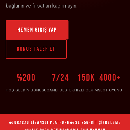
bağlanın ve fırsatları kaçırmayın.
HEMEN GIRIŞ YAP
BONUS TALEP ET
%200
7/24
15dk
4000+
HOŞ GELDIN BONUSU
CANLI DESTEK
HIZLI ÇEKIM
SLOT OYUNU
CURACAO LISANSLI PLATFORM
SSL 256-BIT ŞIFRELEME