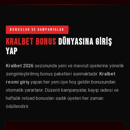
BONUSLAR VE KAMPANYALAR
KRALBET BONUS
DÜNYASINA GIRIŞ
YAP
Kralbet 2026
sezonunda yeni ve mevcut üyelerine yönelik
zenginleştirilmiş bonus paketleri sunmaktadır.
Kralbet
resmi giriş
yapan her yeni üye hoş geldin bonusundan
otomatik yararlanır. Düzenli kampanyalar, kayıp iadesi ve
haftalık reload bonusları sadık üyeleri her zaman
ödüllendirir.