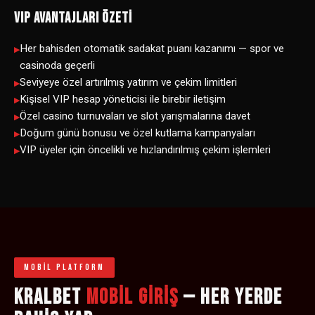
VIP AVANTAJLARI ÖZETI
Her bahisden otomatik sadakat puanı kazanımı — spor ve
casinoda geçerli
Seviyeye özel artırılmış yatırım ve çekim limitleri
Kişisel VIP hesap yöneticisi ile birebir iletişim
Özel casino turnuvaları ve slot yarışmalarına davet
Doğum günü bonusu ve özel kutlama kampanyaları
VIP üyeler için öncelikli ve hızlandırılmış çekim işlemleri
MOBIL PLATFORM
KRALBET
MOBIL GIRIŞ
— HER YERDE