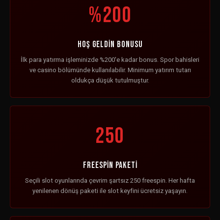
%200
HOŞ GELDIN BONUSU
İlk para yatırma işleminizde %200'e kadar bonus. Spor bahisleri
ve casino bölümünde kullanılabilir. Minimum yatırım tutarı
oldukça düşük tutulmuştur.
250
FREESPIN PAKETI
Seçili slot oyunlarında çevrim şartsız 250 freespin. Her hafta
yenilenen dönüş paketi ile slot keyfini ücretsiz yaşayın.