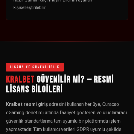
hiçbir zaman kaçırmayın. Bildirim ayarları
kişiselleştirilebilir.
LISANS VE GÜVENILIRLIK
KRALBET
GÜVENILIR MI? — RESMI
LISANS BILGILERI
Kralbet resmi giriş
adresini kullanan her üye, Curacao
eGaming denetimi altında faaliyet gösteren ve uluslararası
güvenlik standartlarına tam uyumlu bir platformda işlem
yapmaktadır. Tüm kullanıcı verileri GDPR uyumlu şekilde