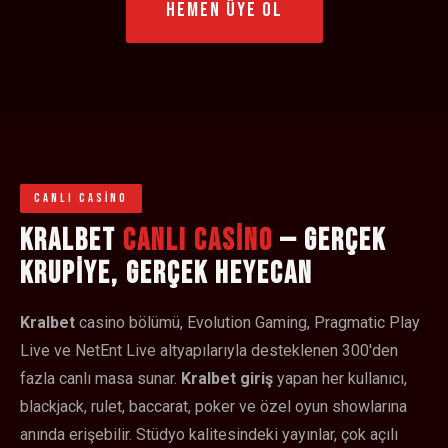
HEMEN ÜYE OL
CANLI CASINO
KRALBET
CANLI CASINO
— GERÇEK
KRUPIYE, GERÇEK HEYECAN
Kralbet
casino bölümü, Evolution Gaming, Pragmatic Play
Live ve NetEnt Live altyapılarıyla desteklenen 300'den
fazla canlı masa sunar.
Kralbet giriş
yapan her kullanıcı,
blackjack, rulet, baccarat, poker ve özel oyun showlarına
anında erişebilir. Stüdyo kalitesindeki yayınlar, çok açılı