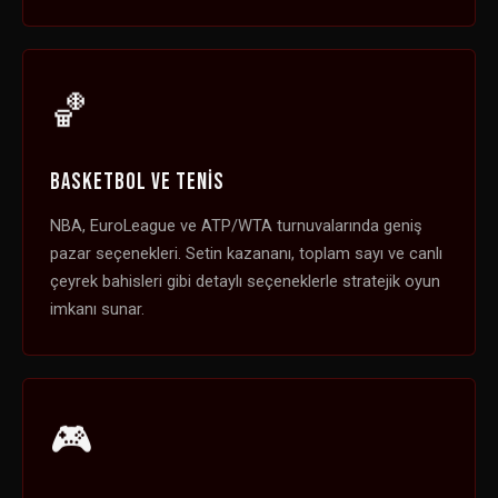
🏀
BASKETBOL VE TENIS
NBA, EuroLeague ve ATP/WTA turnuvalarında geniş
pazar seçenekleri. Setin kazananı, toplam sayı ve canlı
çeyrek bahisleri gibi detaylı seçeneklerle stratejik oyun
imkanı sunar.
🎮