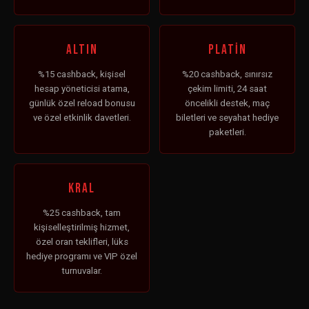
ALTIN
PLATIN
%15 cashback, kişisel
%20 cashback, sınırsız
hesap yöneticisi atama,
çekim limiti, 24 saat
günlük özel reload bonusu
öncelikli destek, maç
ve özel etkinlik davetleri.
biletleri ve seyahat hediye
paketleri.
KRAL
%25 cashback, tam
kişiselleştirilmiş hizmet,
özel oran teklifleri, lüks
hediye programı ve VIP özel
turnuvalar.