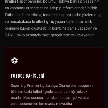
Kralbet
spor bahisleri bölümü, Türkiye bahis piyasasının
en kapsamlı oran tabanına sahip platformlarından biridir.
Futboldan basketbola, tenisten e-spora kadar yüzlerce lig
ve müsabakada
kralbet giriş
yapan kullanıcılar anlık
oranlarla kupon oluşturabilir, kombine bahis yapabilir ve
CANLI takip ekranıyla maçı gerçek zamanlı izleyebilir.
⚽
FUTBOL BAHISLERI
Süper Lig, Premier Lig, La Liga, Champions League ve
500'den fazla futbol liginde pazar derinliği yüksek
oranlar. Maç sonucu, handikap, toplam gol ve özel
bahis seçenekleri her maçta mevcuttur.