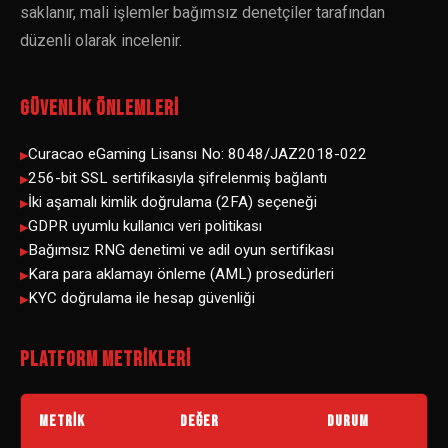
saklanır, mali işlemler bağımsız denetçiler tarafından
düzenli olarak incelenir.
GÜVENLIK ÖNLEMLERI
Curacao eGaming Lisansı No: 8048/JAZ2018-022
256-bit SSL sertifikasıyla şifrelenmiş bağlantı
İki aşamalı kimlik doğrulama (2FA) seçeneği
GDPR uyumlu kullanıcı veri politikası
Bağımsız RNG denetimi ve adil oyun sertifikası
Kara para aklamayı önleme (AML) prosedürleri
KYC doğrulama ile hesap güvenliği
PLATFORM METRIKLERI
METRIK
DEĞER
DURUM