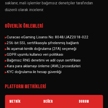
saklanır, mali işlemler bağımsız denetçiler tarafından
düzenli olarak incelenir.
GÜVENLIK ÖNLEMLERI
Curacao eGaming Lisansı No: 8048/JAZ2018-022
256-bit SSL sertifikasıyla şifrelenmiş bağlantı
İki aşamalı kimlik doğrulama (2FA) seçeneği
GDPR uyumlu kullanıcı veri politikası
Bağımsız RNG denetimi ve adil oyun sertifikası
Kara para aklamayı önleme (AML) prosedürleri
KYC doğrulama ile hesap güvenliği
PLATFORM METRIKLERI
METRIK
DEĞER
DURUM