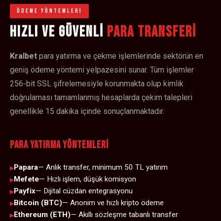
ÖDEME YÖNTEMLERI
HIZLI VE GÜVENLI
PARA TRANSFERI
Kralbet
para yatırma ve çekme işlemlerinde sektörün en
geniş ödeme yöntemi yelpazesini sunar. Tüm işlemler
256-bit SSL şifrelemesiyle korunmakta olup kimlik
doğrulaması tamamlanmış hesaplarda çekim talepleri
genellikle 15 dakika içinde sonuçlanmaktadır.
PARA YATIRMA YÖNTEMLERI
Papara
— Anlık transfer, minimum 50 TL yatırım
Mefete
— Hızlı işlem, düşük komisyon
Payfix
— Dijital cüzdan entegrasyonu
Bitcoin (BTC)
— Anonim ve hızlı kripto ödeme
Ethereum (ETH)
— Akıllı sözleşme tabanlı transfer