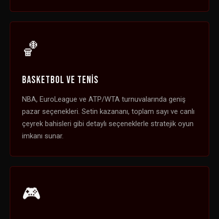
🏀
BASKETBOL VE TENIS
NBA, EuroLeague ve ATP/WTA turnuvalarında geniş
pazar seçenekleri. Setin kazananı, toplam sayı ve canlı
çeyrek bahisleri gibi detaylı seçeneklerle stratejik oyun
imkanı sunar.
🎮