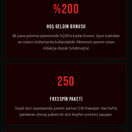
%200
HOŞ GELDIN BONUSU
İlk para yatırma işleminizde %200'e kadar bonus. Spor bahisleri
ve casino bölümünde kullanılabilir. Minimum yatırım tutarı
oldukça düşük tutulmuştur.
250
FREESPIN PAKETI
Seçili slot oyunlarında çevrim şartsız 250 freespin. Her hafta
yenilenen dönüş paketi ile slot keyfini ücretsiz yaşayın.