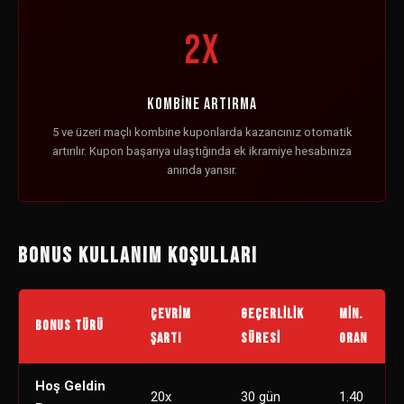
2X
KOMBINE ARTIRMA
5 ve üzeri maçlı kombine kuponlarda kazancınız otomatik
artırılır. Kupon başarıya ulaştığında ek ikramiye hesabınıza
anında yansır.
BONUS KULLANIM KOŞULLARI
ÇEVRIM
GEÇERLILIK
MIN.
BONUS TÜRÜ
ŞARTI
SÜRESI
ORAN
Hoş Geldin
20x
30 gün
1.40