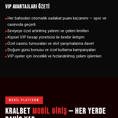
VIP AVANTAJLARI ÖZETI
Her bahisden otomatik sadakat puanı kazanımı — spor ve
casinoda geçerli
Seviyeye özel artırılmış yatırım ve çekim limitleri
Kişisel VIP hesap yöneticisi ile birebir iletişim
Özel casino turnuvaları ve slot yarışmalarına davet
Doğum günü bonusu ve özel kutlama kampanyaları
VIP üyeler için öncelikli ve hızlandırılmış çekim işlemleri
MOBIL PLATFORM
KRALBET
MOBIL GIRIŞ
— HER YERDE