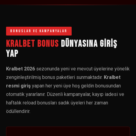
BONUSLAR VE KAMPANYALAR
KRALBET BONUS
DÜNYASINA GIRIŞ
YAP
Kralbet 2026
sezonunda yeni ve mevcut üyelerine yönelik
zenginleştirilmiş bonus paketleri sunmaktadır.
Kralbet
resmi giriş
yapan her yeni üye hoş geldin bonusundan
otomatik yararlanır. Düzenli kampanyalar, kayıp iadesi ve
haftalık reload bonusları sadık üyeleri her zaman
ödüllendirir.