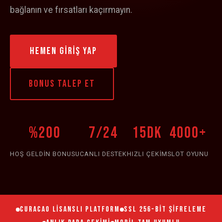
bağlanın ve fırsatları kaçırmayın.
HEMEN GIRIŞ YAP
BONUS TALEP ET
%200
7/24
15dk
4000+
HOŞ GELDIN BONUSU
CANLI DESTEK
HIZLI ÇEKIM
SLOT OYUNU
CURACAO LISANSLI PLATFORM
SSL 256-BIT ŞIFRELEME