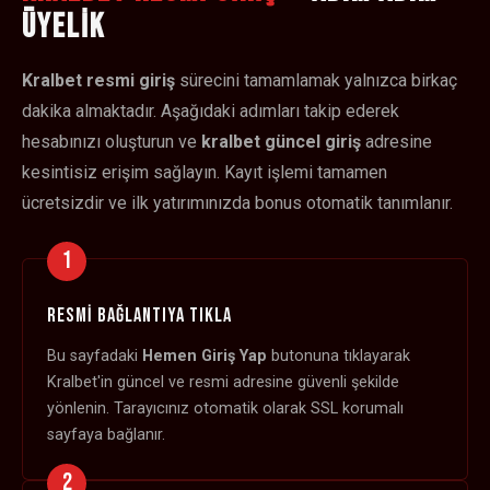
ÜYELIK
Kralbet resmi giriş
sürecini tamamlamak yalnızca birkaç
dakika almaktadır. Aşağıdaki adımları takip ederek
hesabınızı oluşturun ve
kralbet güncel giriş
adresine
kesintisiz erişim sağlayın. Kayıt işlemi tamamen
ücretsizdir ve ilk yatırımınızda bonus otomatik tanımlanır.
1
RESMI BAĞLANTIYA TIKLA
Bu sayfadaki
Hemen Giriş Yap
butonuna tıklayarak
Kralbet'in güncel ve resmi adresine güvenli şekilde
yönlenin. Tarayıcınız otomatik olarak SSL korumalı
sayfaya bağlanır.
2