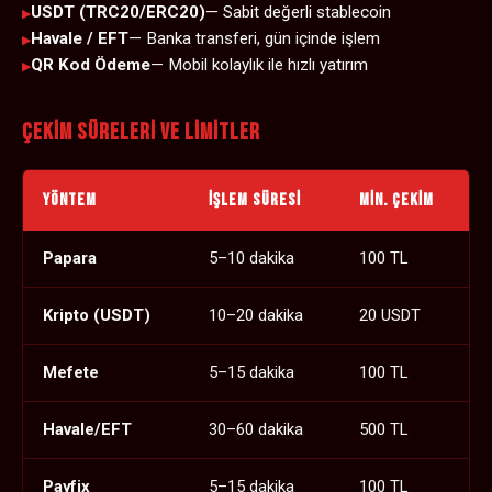
USDT (TRC20/ERC20)
— Sabit değerli stablecoin
Havale / EFT
— Banka transferi, gün içinde işlem
QR Kod Ödeme
— Mobil kolaylık ile hızlı yatırım
ÇEKIM SÜRELERI VE LIMITLER
YÖNTEM
İŞLEM SÜRESI
MIN. ÇEKIM
Papara
5–10 dakika
100 TL
Kripto (USDT)
10–20 dakika
20 USDT
Mefete
5–15 dakika
100 TL
Havale/EFT
30–60 dakika
500 TL
Payfix
5–15 dakika
100 TL