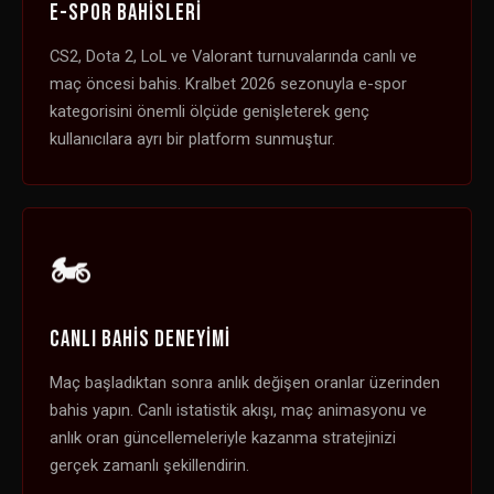
E-SPOR BAHISLERI
CS2, Dota 2, LoL ve Valorant turnuvalarında canlı ve
maç öncesi bahis. Kralbet 2026 sezonuyla e-spor
kategorisini önemli ölçüde genişleterek genç
kullanıcılara ayrı bir platform sunmuştur.
🏍
CANLI BAHIS DENEYIMI
Maç başladıktan sonra anlık değişen oranlar üzerinden
bahis yapın. Canlı istatistik akışı, maç animasyonu ve
anlık oran güncellemeleriyle kazanma stratejinizi
gerçek zamanlı şekillendirin.