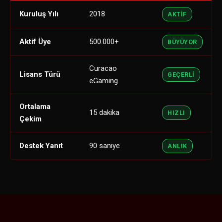
Kuruluş Yılı
2018
AKTIF
Aktif Üye
500.000+
BÜYÜYOR
Curacao
Lisans Türü
GEÇERLI
eGaming
Ortalama
15 dakika
HIZLI
Çekim
Destek Yanıt
90 saniye
ANLIK