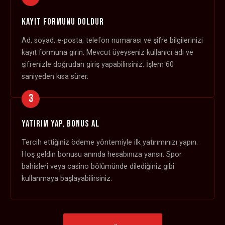
KAYIT FORMUNU DOLDUR
Ad, soyad, e-posta, telefon numarası ve şifre bilgilerinizi
kayıt formuna girin. Mevcut üyeyseniz kullanıcı adı ve
şifrenizle doğrudan giriş yapabilirsiniz. İşlem 60
saniyeden kısa sürer.
3
YATIRIM YAP, BONUS AL
Tercih ettiğiniz ödeme yöntemiyle ilk yatırımınızı yapın.
Hoş geldin bonusu anında hesabınıza yansır. Spor
bahisleri veya casino bölümünde dilediğiniz gibi
kullanmaya başlayabilirsiniz.