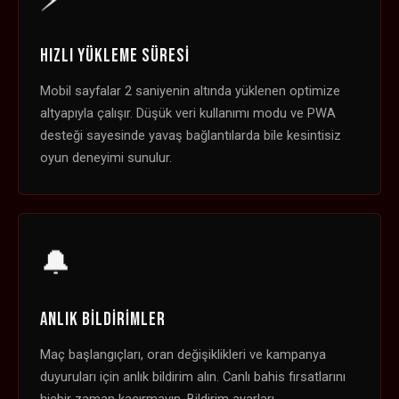
HIZLI YÜKLEME SÜRESI
Mobil sayfalar 2 saniyenin altında yüklenen optimize
altyapıyla çalışır. Düşük veri kullanımı modu ve PWA
desteği sayesinde yavaş bağlantılarda bile kesintisiz
oyun deneyimi sunulur.
🔔
ANLIK BILDIRIMLER
Maç başlangıçları, oran değişiklikleri ve kampanya
duyuruları için anlık bildirim alın. Canlı bahis fırsatlarını