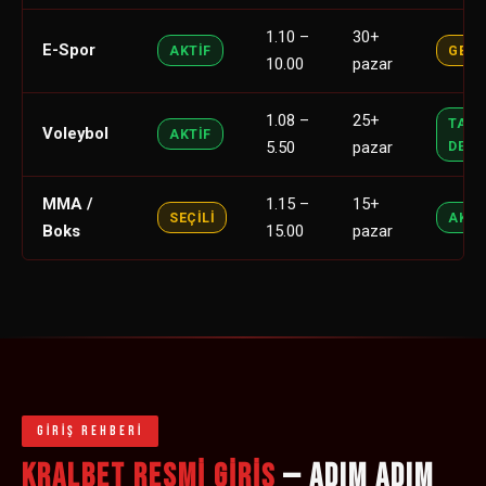
1.10 –
30+
E-Spor
AKTIF
GENI
10.00
pazar
1.08 –
25+
TAM
Voleybol
AKTIF
5.50
pazar
DEST
MMA /
1.15 –
15+
SEÇILI
AKTI
Boks
15.00
pazar
GIRIŞ REHBERI
KRALBET RESMI GIRIŞ
— ADIM ADIM