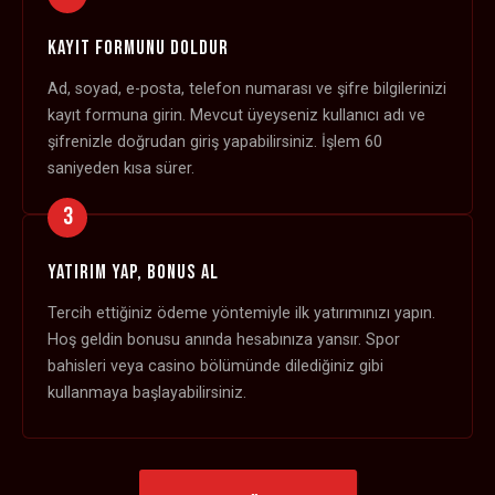
KAYIT FORMUNU DOLDUR
Ad, soyad, e-posta, telefon numarası ve şifre bilgilerinizi
kayıt formuna girin. Mevcut üyeyseniz kullanıcı adı ve
şifrenizle doğrudan giriş yapabilirsiniz. İşlem 60
saniyeden kısa sürer.
3
YATIRIM YAP, BONUS AL
Tercih ettiğiniz ödeme yöntemiyle ilk yatırımınızı yapın.
Hoş geldin bonusu anında hesabınıza yansır. Spor
bahisleri veya casino bölümünde dilediğiniz gibi
kullanmaya başlayabilirsiniz.