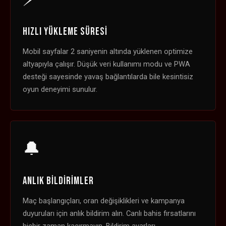
HIZLI YÜKLEME SÜRESI
Mobil sayfalar 2 saniyenin altında yüklenen optimize
altyapıyla çalışır. Düşük veri kullanımı modu ve PWA
desteği sayesinde yavaş bağlantılarda bile kesintisiz
oyun deneyimi sunulur.
🔔
ANLIK BILDIRIMLER
Maç başlangıçları, oran değişiklikleri ve kampanya
duyuruları için anlık bildirim alın. Canlı bahis fırsatlarını