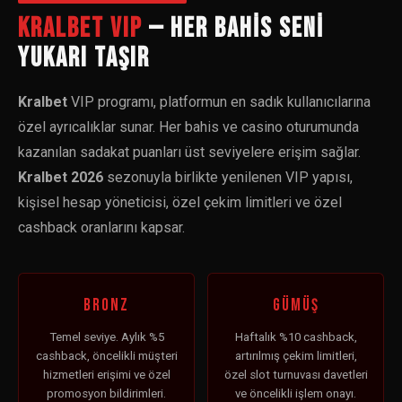
KRALBET VIP
— HER BAHIS SENI
YUKARI TAŞIR
Kralbet
VIP programı, platformun en sadık kullanıcılarına
özel ayrıcalıklar sunar. Her bahis ve casino oturumunda
kazanılan sadakat puanları üst seviyelere erişim sağlar.
Kralbet 2026
sezonuyla birlikte yenilenen VIP yapısı,
kişisel hesap yöneticisi, özel çekim limitleri ve özel
cashback oranlarını kapsar.
BRONZ
GÜMÜŞ
Temel seviye. Aylık %5
Haftalık %10 cashback,
cashback, öncelikli müşteri
artırılmış çekim limitleri,
hizmetleri erişimi ve özel
özel slot turnuvası davetleri
promosyon bildirimleri.
ve öncelikli işlem onayı.