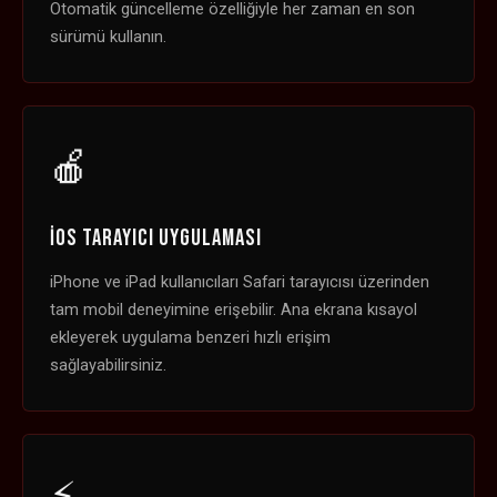
Otomatik güncelleme özelliğiyle her zaman en son
sürümü kullanın.
🍎
IOS TARAYICI UYGULAMASI
iPhone ve iPad kullanıcıları Safari tarayıcısı üzerinden
tam mobil deneyimine erişebilir. Ana ekrana kısayol
ekleyerek uygulama benzeri hızlı erişim
sağlayabilirsiniz.
⚡