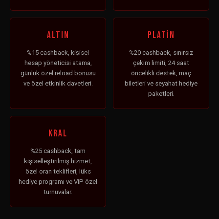
ALTIN
PLATIN
%15 cashback, kişisel
%20 cashback, sınırsız
hesap yöneticisi atama,
çekim limiti, 24 saat
günlük özel reload bonusu
öncelikli destek, maç
ve özel etkinlik davetleri.
biletleri ve seyahat hediye
paketleri.
KRAL
%25 cashback, tam
kişiselleştirilmiş hizmet,
özel oran teklifleri, lüks
hediye programı ve VIP özel
turnuvalar.