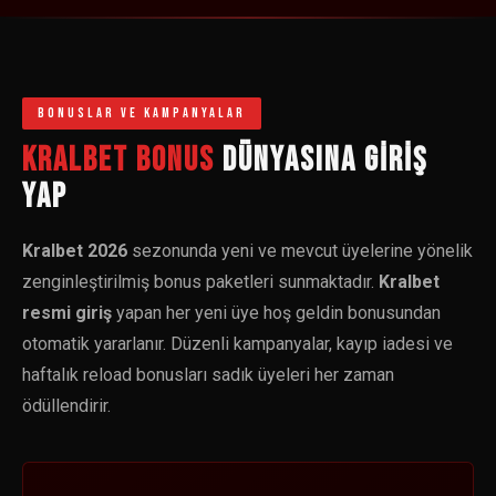
BONUSLAR VE KAMPANYALAR
KRALBET BONUS
DÜNYASINA GIRIŞ
YAP
Kralbet 2026
sezonunda yeni ve mevcut üyelerine yönelik
zenginleştirilmiş bonus paketleri sunmaktadır.
Kralbet
resmi giriş
yapan her yeni üye hoş geldin bonusundan
otomatik yararlanır. Düzenli kampanyalar, kayıp iadesi ve
haftalık reload bonusları sadık üyeleri her zaman
ödüllendirir.