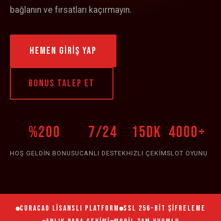
bağlanın ve fırsatları kaçırmayın.
HEMEN GIRIŞ YAP
BONUS TALEP ET
%200
7/24
15dk
4000+
HOŞ GELDIN BONUSU
CANLI DESTEK
HIZLI ÇEKIM
SLOT OYUNU
CURACAO LISANSLI PLATFORM
SSL 256-BIT ŞIFRELEME