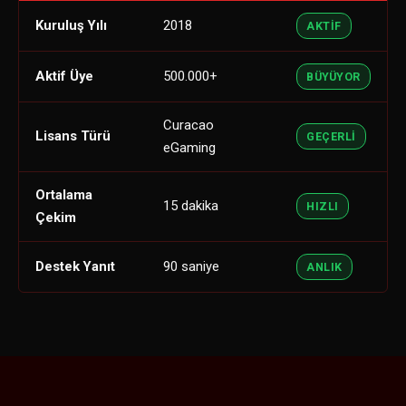
Kuruluş Yılı
2018
AKTIF
Aktif Üye
500.000+
BÜYÜYOR
Curacao
Lisans Türü
GEÇERLI
eGaming
Ortalama
15 dakika
HIZLI
Çekim
Destek Yanıt
90 saniye
ANLIK