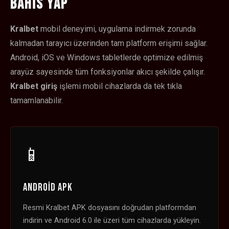
BAHIS YAP
Kralbet
mobil deneyimi, uygulama indirmek zorunda
kalmadan tarayıcı üzerinden tam platform erişimi sağlar.
Android, iOS ve Windows tabletlerde optimize edilmiş
arayüz sayesinde tüm fonksiyonlar akıcı şekilde çalışır.
Kralbet giriş
işlemi mobil cihazlarda da tek tıkla
tamamlanabilir.
📱
ANDROID APK
Resmi Kralbet APK dosyasını doğrudan platformdan
indirin ve Android 6.0 ile üzeri tüm cihazlarda yükleyin.