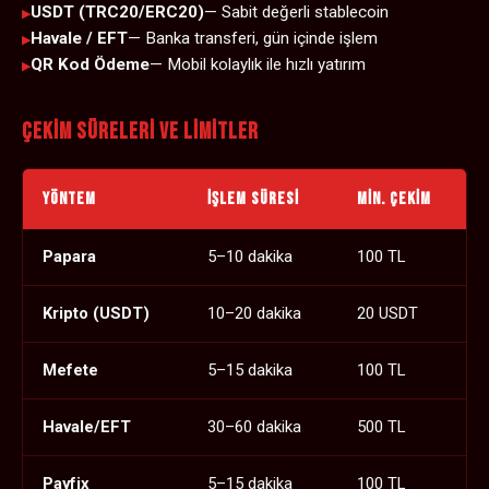
USDT (TRC20/ERC20)
— Sabit değerli stablecoin
Havale / EFT
— Banka transferi, gün içinde işlem
QR Kod Ödeme
— Mobil kolaylık ile hızlı yatırım
ÇEKIM SÜRELERI VE LIMITLER
YÖNTEM
İŞLEM SÜRESI
MIN. ÇEKIM
Papara
5–10 dakika
100 TL
Kripto (USDT)
10–20 dakika
20 USDT
Mefete
5–15 dakika
100 TL
Havale/EFT
30–60 dakika
500 TL
Payfix
5–15 dakika
100 TL